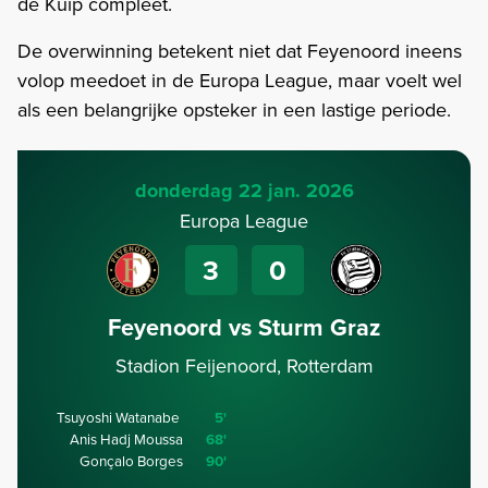
de Kuip compleet.
De overwinning betekent niet dat Feyenoord ineens
volop meedoet in de Europa League, maar voelt wel
als een belangrijke opsteker in een lastige periode.
donderdag 22 jan. 2026
Europa League
3
0
Feyenoord vs Sturm Graz
Stadion Feijenoord, Rotterdam
Tsuyoshi Watanabe
5'
Anis Hadj Moussa
68'
Gonçalo Borges
90'