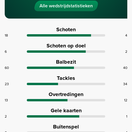
Alle wedstrijdstatistieken
Schoten
18
4
Schoten op doel
6
2
Balbezit
60
40
Tackles
23
34
Overtredingen
13
12
Gele kaarten
2
1
Buitenspel