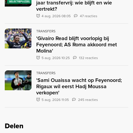
jaar transfervrij: wie blijft en wie
SELECTIEPUZZEL
vertrekt?
4 aug. 2026 08:05
47 reacties
TRANSFERS
'Givairo Read blijft voorlopig bij
Feyenoord; AS Roma akkoord met
Molina'
5 aug. 2026 10:25
132 reacties
TRANSFERS
'Sami Ouaissa wacht op Feyenoord;
Rigaux wil eerst Hadj Moussa
verkopen'
5 aug. 2026 11:05
245 reacties
Delen