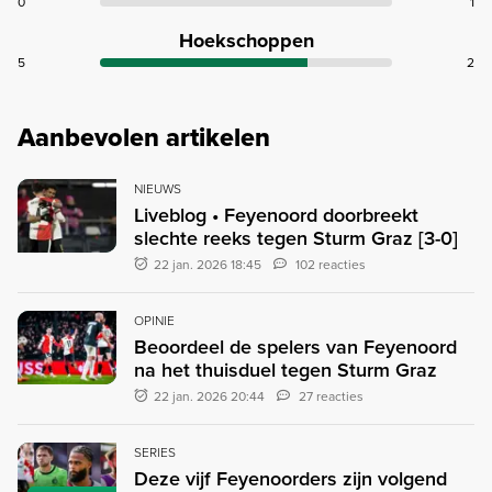
0
1
Hoekschoppen
5
2
Aanbevolen artikelen
NIEUWS
Liveblog • Feyenoord doorbreekt
slechte reeks tegen Sturm Graz [3-0]
22 jan. 2026 18:45
102 reacties
OPINIE
Beoordeel de spelers van Feyenoord
na het thuisduel tegen Sturm Graz
22 jan. 2026 20:44
27 reacties
SERIES
Deze vijf Feyenoorders zijn volgend