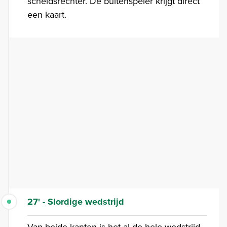
scheidsrechter. De buitenspeler krijgt direct
een kaart.
27' - Slordige wedstrijd
Van beide kanten is het al de hele wedstrijd