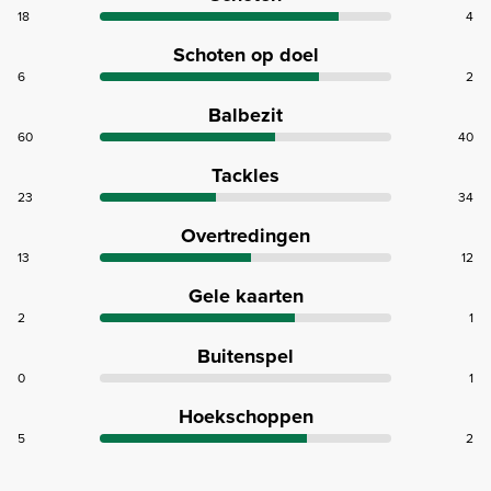
18
4
Schoten op doel
6
2
Balbezit
60
40
Tackles
23
34
Overtredingen
13
12
Gele kaarten
2
1
Buitenspel
0
1
Hoekschoppen
5
2