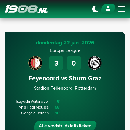
Navigation
donderdag 22 jan. 2026
Europa League
3
0
Feyenoord vs Sturm Graz
Stadion Feijenoord, Rotterdam
Tsuyoshi Watanabe
5'
Anis Hadj Moussa
68'
Gonçalo Borges
90'
Alle wedstrijdstatistieken