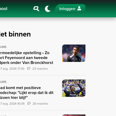
pool
Inloggen
et binnen
EUWS
rmoedelijke opstelling • Zo
art Feyenoord aan tweede
jdperk onder Van Bronckhorst
7 aug. 2026 17:00
23 reacties
EUWS
ad komt met positieve
odschap: "Lijkt erop dat ik dit
izoen hier blijf"
7 aug. 2026 16:05
26 reacties