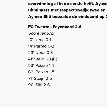
overwinning al in de eerste helft. Aya
uitblinkers met respectievelijk twee en
Aymen Sliti bepaalde de eindstand op 
FC Twente - Feyenoord 2-6
Scoreverloop:
10' Ueda 0-1
14' Paixao 0-2
23' Ueda 0-3
41' Steijn 1-3 (P.)
53' Paixao 1-4
62' Paixao 1-5
71' Steijn 2-5
90' Sliti 2-6