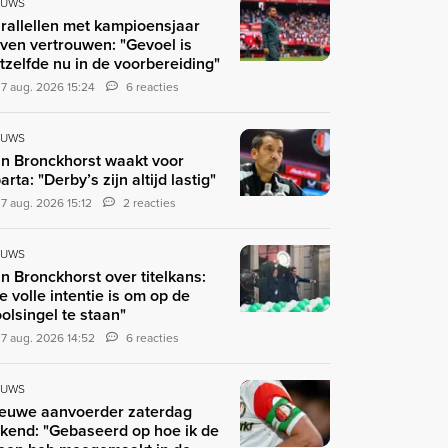
EUWS
rallellen met kampioensjaar
ven vertrouwen: "Gevoel is
tzelfde nu in de voorbereiding"
7 aug. 2026 15:24
6 reacties
EUWS
n Bronckhorst waakt voor
arta: "Derby’s zijn altijd lastig"
7 aug. 2026 15:12
2 reacties
EUWS
n Bronckhorst over titelkans:
e volle intentie is om op de
olsingel te staan"
7 aug. 2026 14:52
6 reacties
EUWS
euwe aanvoerder zaterdag
kend: "Gebaseerd op hoe ik de