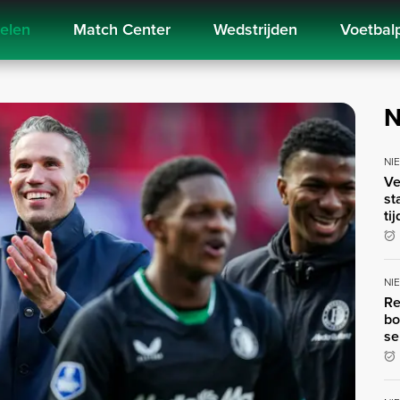
kelen
Match Center
Wedstrijden
Voetbal
N
NI
Ve
st
ti
NI
Re
bo
se