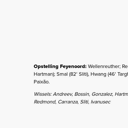
Opstelling Feyenoord:
Wellenreuther; Re
Hartman); Smal (82' Sliti), Hwang (46' Tar
Paixão.
Wissels: Andreev, Bossin, Gonzalez, Hartma
Redmond, Carranza, Sliti, Ivanusec