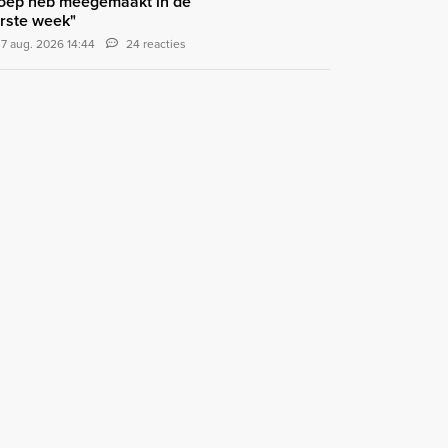
oep heb meegemaakt in de
rste week"
7 aug. 2026 14:44
24 reacties