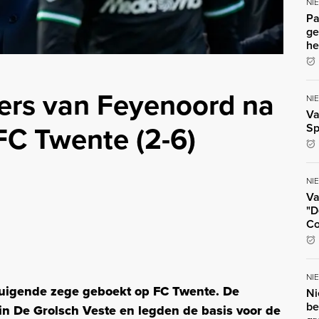
NI
Pa
ge
he
ers van Feyenoord na
NI
Va
FC Twente (2-6)
Sp
NI
Va
"D
Co
NI
tuigende zege geboekt op FC Twente. De
Ni
be
in De Grolsch Veste en legden de basis voor de