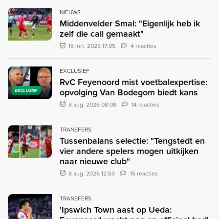
NIEUWS
Middenvelder Smal: "Eigenlijk heb ik
zelf die call gemaakt"
16 mrt. 2025 17:05
4 reacties
EXCLUSIEF
RvC Feyenoord mist voetbalexpertise:
opvolging Van Bodegom biedt kans
EXCLUSIEF
8 aug. 2026 08:08
14 reacties
TRANSFERS
Tussenbalans selectie: "Tengstedt en
vier andere spelers mogen uitkijken
naar nieuwe club"
8 aug. 2026 12:53
15 reacties
TRANSFERS
'Ipswich Town aast op Ueda: