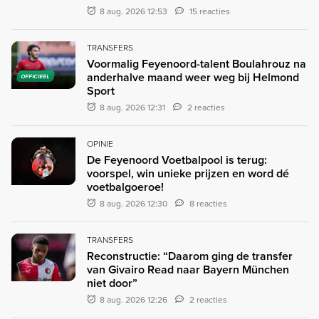
8 aug. 2026 12:53
15 reacties
TRANSFERS
Voormalig Feyenoord-talent Boulahrouz na
anderhalve maand weer weg bij Helmond
OFFICIEEL
Sport
8 aug. 2026 12:31
2 reacties
OPINIE
De Feyenoord Voetbalpool is terug:
voorspel, win unieke prijzen en word dé
voetbalgoeroe!
8 aug. 2026 12:30
8 reacties
TRANSFERS
Reconstructie: “Daarom ging de transfer
van Givairo Read naar Bayern München
niet door”
8 aug. 2026 12:26
2 reacties