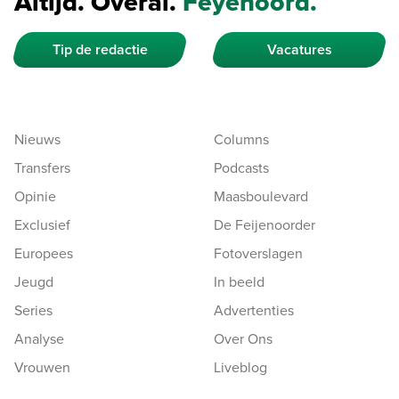
Altijd. Overal.
Feyenoord.
Tip de redactie
Vacatures
Nieuws
Columns
Transfers
Podcasts
Opinie
Maasboulevard
Exclusief
De Feijenoorder
Europees
Fotoverslagen
Jeugd
In beeld
Series
Advertenties
Analyse
Over Ons
Vrouwen
Liveblog