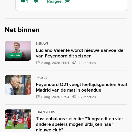
1
Reageer
Net binnen
NIEUWS
Luciano Valente wordt nieuwe aanvoerder
van Feyenoord dit seizoen
OFFICIEEL
8 aug. 2026 14:04
42 reacties
JEUGD
Feyenoord O21 veegt leeftijdsgenoten Real
Madrid van de mat in oefenduel
8 aug. 2026 12:54
32 reacties
TRANSFERS
Tussenbalans selectie: "Tengstedt en vier
andere spelers mogen uitkijken naar
nieuwe club"