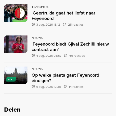
TRANSFERS
'Geertruida gaat het liefst naar
Feyenoord'
3 aug. 2026 15:12
25 reacties
NIEUWS
'Feyenoord biedt Gjivai Zechiël nieuw
contract aan'
4 aug. 2026 08:57
65 reacties
NIEUWS
Op welke plaats gaat Feyenoord
eindigen?
POLL
6 aug. 2026 12:30
14 reacties
Delen