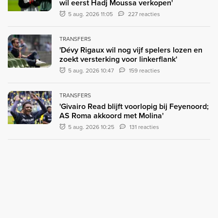
wil eerst Hadj Moussa verkopen'
5 aug. 2026 11:05
227 reacties
TRANSFERS
'Dévy Rigaux wil nog vijf spelers lozen en
zoekt versterking voor linkerflank'
5 aug. 2026 10:47
159 reacties
TRANSFERS
'Givairo Read blijft voorlopig bij Feyenoord;
AS Roma akkoord met Molina'
5 aug. 2026 10:25
131 reacties