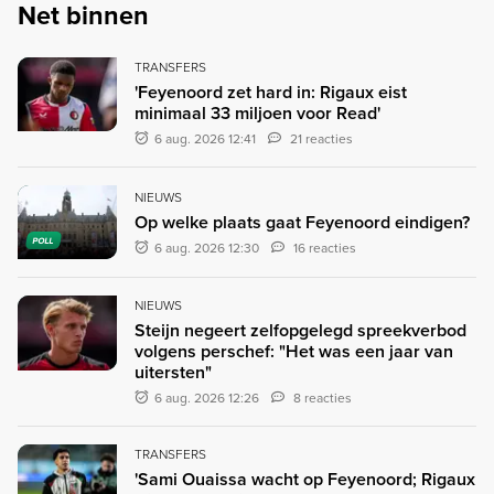
Net binnen
TRANSFERS
'Feyenoord zet hard in: Rigaux eist
minimaal 33 miljoen voor Read'
6 aug. 2026 12:41
21 reacties
NIEUWS
Op welke plaats gaat Feyenoord eindigen?
POLL
6 aug. 2026 12:30
16 reacties
NIEUWS
Steijn negeert zelfopgelegd spreekverbod
volgens perschef: "Het was een jaar van
uitersten"
6 aug. 2026 12:26
8 reacties
TRANSFERS
'Sami Ouaissa wacht op Feyenoord; Rigaux