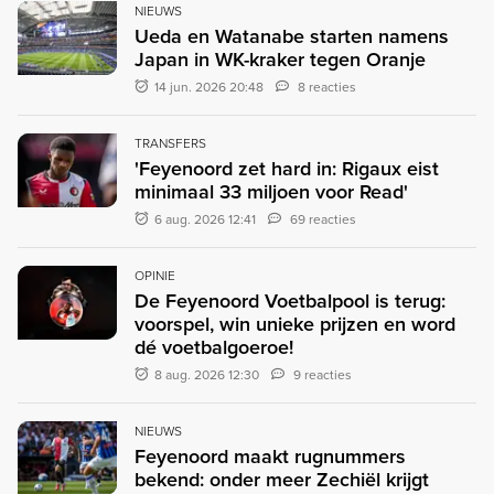
NIEUWS
Ueda en Watanabe starten namens
Japan in WK-kraker tegen Oranje
14 jun. 2026 20:48
8 reacties
TRANSFERS
'Feyenoord zet hard in: Rigaux eist
minimaal 33 miljoen voor Read'
6 aug. 2026 12:41
69 reacties
OPINIE
De Feyenoord Voetbalpool is terug:
voorspel, win unieke prijzen en word
dé voetbalgoeroe!
8 aug. 2026 12:30
9 reacties
NIEUWS
Feyenoord maakt rugnummers
bekend: onder meer Zechiël krijgt