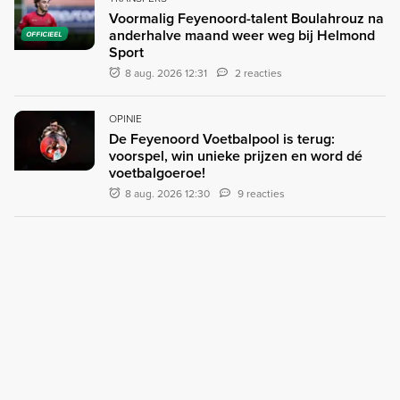
Voormalig Feyenoord-talent Boulahrouz na
anderhalve maand weer weg bij Helmond
OFFICIEEL
Sport
8 aug. 2026 12:31
2 reacties
OPINIE
De Feyenoord Voetbalpool is terug:
voorspel, win unieke prijzen en word dé
voetbalgoeroe!
8 aug. 2026 12:30
9 reacties