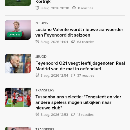
Kortrijk
8 aug. 2026 20:30
0 reacties
NIEUWS
Luciano Valente wordt nieuwe aanvoerder
van Feyenoord dit seizoen
OFFICIEEL
8 aug. 2026 14:04
63 reacties
JEUGD
Feyenoord O21 veegt leeftijdsgenoten Real
Madrid van de mat in oefenduel
8 aug. 2026 12:54
37 reacties
TRANSFERS
Tussenbalans selectie: "Tengstedt en vier
andere spelers mogen uitkijken naar
nieuwe club"
8 aug. 2026 12:53
18 reacties
TRANSFERS