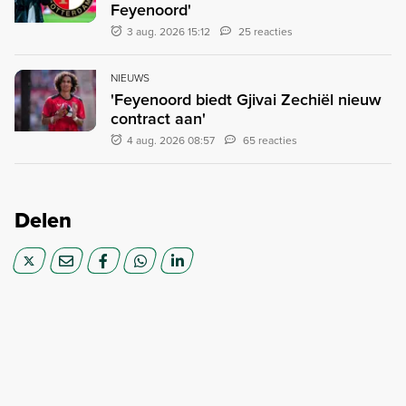
Feyenoord'
3 aug. 2026 15:12
25 reacties
NIEUWS
'Feyenoord biedt Gjivai Zechiël nieuw
contract aan'
4 aug. 2026 08:57
65 reacties
Delen