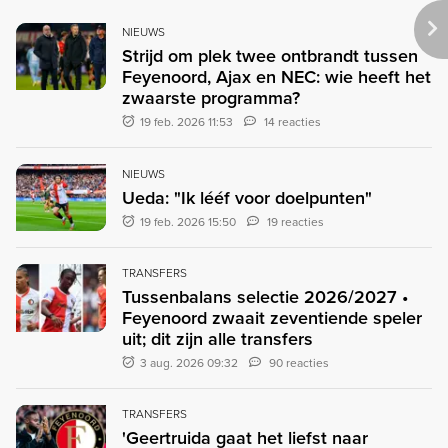
NIEUWS
Strijd om plek twee ontbrandt tussen
Feyenoord, Ajax en NEC: wie heeft het
zwaarste programma?
19 feb. 2026 11:53
14 reacties
NIEUWS
Ueda: "Ik lééf voor doelpunten"
19 feb. 2026 15:50
19 reacties
TRANSFERS
Tussenbalans selectie 2026/2027 •
Feyenoord zwaait zeventiende speler
uit; dit zijn alle transfers
3 aug. 2026 09:32
90 reacties
TRANSFERS
'Geertruida gaat het liefst naar