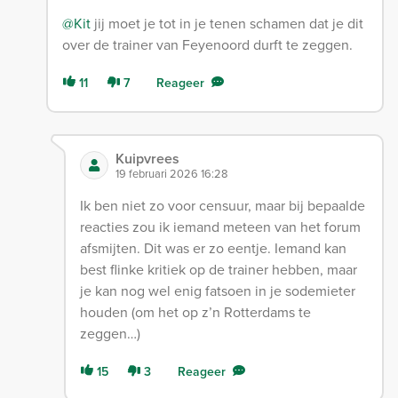
@Kit
jij moet je tot in je tenen schamen dat je dit
over de trainer van Feyenoord durft te zeggen.
11
7
Reageer
Kuipvrees
19 februari 2026 16:28
Ik ben niet zo voor censuur, maar bij bepaalde
reacties zou ik iemand meteen van het forum
afsmijten. Dit was er zo eentje. Iemand kan
best flinke kritiek op de trainer hebben, maar
je kan nog wel enig fatsoen in je sodemieter
houden (om het op z’n Rotterdams te
zeggen…)
15
3
Reageer