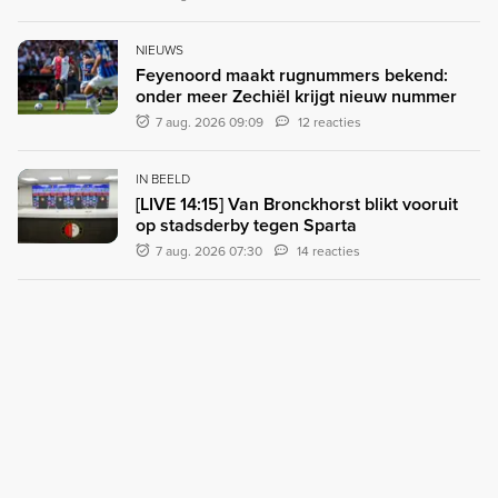
NIEUWS
Feyenoord maakt rugnummers bekend:
onder meer Zechiël krijgt nieuw nummer
7 aug. 2026 09:09
12 reacties
IN BEELD
[LIVE 14:15] Van Bronckhorst blikt vooruit
op stadsderby tegen Sparta
7 aug. 2026 07:30
14 reacties