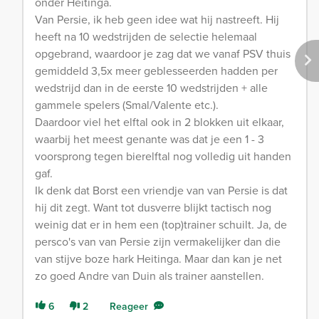
onder Heitinga.
Van Persie, ik heb geen idee wat hij nastreeft. Hij
heeft na 10 wedstrijden de selectie helemaal
opgebrand, waardoor je zag dat we vanaf PSV thuis
gemiddeld 3,5x meer geblesseerden hadden per
wedstrijd dan in de eerste 10 wedstrijden + alle
gammele spelers (Smal/Valente etc.).
Daardoor viel het elftal ook in 2 blokken uit elkaar,
waarbij het meest genante was dat je een 1 - 3
voorsprong tegen bierelftal nog volledig uit handen
gaf.
Ik denk dat Borst een vriendje van van Persie is dat
hij dit zegt. Want tot dusverre blijkt tactisch nog
weinig dat er in hem een (top)trainer schuilt. Ja, de
persco's van van Persie zijn vermakelijker dan die
van stijve boze hark Heitinga. Maar dan kan je net
zo goed Andre van Duin als trainer aanstellen.
6
2
Reageer