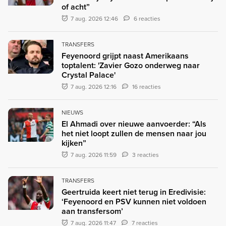
of acht”
7 aug. 2026 12:46
6 reacties
TRANSFERS
Feyenoord grijpt naast Amerikaans
toptalent: 'Zavier Gozo onderweg naar
Crystal Palace'
7 aug. 2026 12:16
16 reacties
NIEUWS
El Ahmadi over nieuwe aanvoerder: “Als
het niet loopt zullen de mensen naar jou
kijken”
7 aug. 2026 11:59
3 reacties
TRANSFERS
Geertruida keert niet terug in Eredivisie:
‘Feyenoord en PSV kunnen niet voldoen
aan transfersom’
7 aug. 2026 11:47
7 reacties