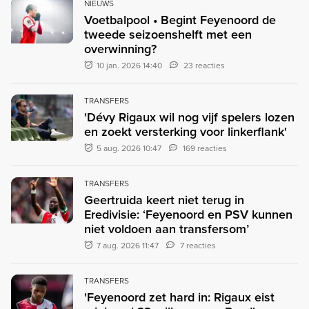
NIEUWS
Voetbalpool • Begint Feyenoord de
tweede seizoenshelft met een
overwinning?
10 jan. 2026 14:40
23 reacties
TRANSFERS
'Dévy Rigaux wil nog vijf spelers lozen
en zoekt versterking voor linkerflank'
5 aug. 2026 10:47
169 reacties
TRANSFERS
Geertruida keert niet terug in
Eredivisie: ‘Feyenoord en PSV kunnen
niet voldoen aan transfersom’
7 aug. 2026 11:47
7 reacties
TRANSFERS
'Feyenoord zet hard in: Rigaux eist