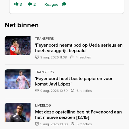
3
2
Reageer
Net binnen
TRANSFERS
'Feyenoord neemt bod op Ueda serieus en
heeft vraagprijs bepaald'
9 aug. 2026 11:08
4 reacties
TRANSFERS
'Feyenoord heeft beste papieren voor
komst Javi López'
9 aug. 2026 10:39
6 reacties
LIVEBLOG
Met deze opstelling begint Feyenoord aan
het nieuwe seizoen [12:15]
9 aug. 2026 10:00
5 reacties