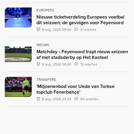
EUROPEES
Nieuwe ticketverdeling Europees voetbal
dit seizoen; de gevolgen voor Feyenoord
9 aug. 2026 09:00
5 reacties
NIEUWS
Matchday • Feyenoord trapt nieuw seizoen
af met stadsderby op Het Kasteel
9 aug. 2026 00:00
12 reacties
TRANSFERS
'Miljoenenbod voor Ueda van Turkse
topclub Fenerbahçe'
8 aug. 2026 23:24
84 reacties