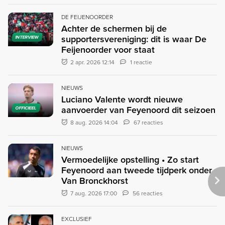
DE FEIJENOORDER
Achter de schermen bij de
supportersvereniging: dit is waar De
INTERVIEW
Feijenoorder voor staat
2 apr. 2026 12:14
1 reactie
NIEUWS
Luciano Valente wordt nieuwe
aanvoerder van Feyenoord dit seizoen
OFFICIEEL
8 aug. 2026 14:04
67 reacties
NIEUWS
Vermoedelijke opstelling • Zo start
Feyenoord aan tweede tijdperk onder
Van Bronckhorst
7 aug. 2026 17:00
56 reacties
EXCLUSIEF