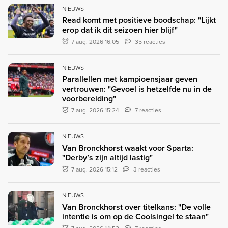
NIEUWS
Read komt met positieve boodschap: "Lijkt
erop dat ik dit seizoen hier blijf"
7 aug. 2026 16:05
35 reacties
NIEUWS
Parallellen met kampioensjaar geven
vertrouwen: "Gevoel is hetzelfde nu in de
voorbereiding"
7 aug. 2026 15:24
7 reacties
NIEUWS
Van Bronckhorst waakt voor Sparta:
"Derby’s zijn altijd lastig"
7 aug. 2026 15:12
3 reacties
NIEUWS
Van Bronckhorst over titelkans: "De volle
intentie is om op de Coolsingel te staan"