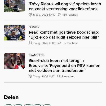
'Dévy Rigaux wil nog vijf spelers lozen
en zoekt versterking voor linkerflank'
5 aug. 2026 10:47
169 reacties
NIEUWS
Read komt met positieve boodschap:
"Lijkt erop dat ik dit seizoen hier blijf"
7 aug. 2026 16:05
35 reacties
TRANSFERS
Geertruida keert niet terug in
Eredivisie: ‘Feyenoord en PSV kunnen
niet voldoen aan transfersom’
7 aug. 2026 11:47
8 reacties
Delen