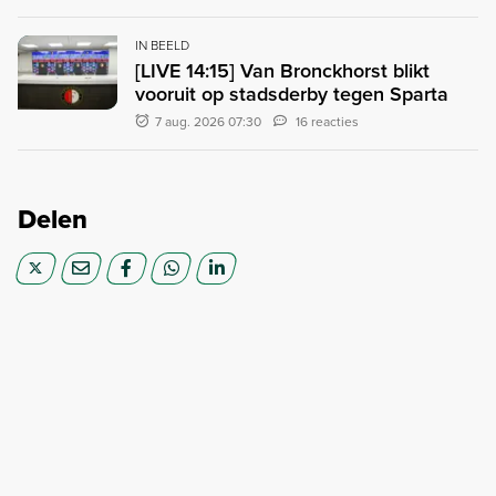
IN BEELD
[LIVE 14:15] Van Bronckhorst blikt
vooruit op stadsderby tegen Sparta
7 aug. 2026 07:30
16 reacties
Delen