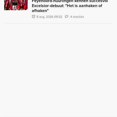
Feyenoord-huurlingen kennen succesvol
Excelsior-debuut: "Het is aanhaken of
afhaken"
8 aug. 2026 09:02
4 reacties