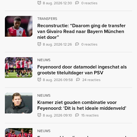
8 aug. 2026 12:30
0 reacties
TRANSFERS
Reconstructie: “Daarom ging de transfer
van Givairo Read naar Bayern München
niet door”
8 aug. 2026 12:26
0 reacties
NIEUWS
Feyenoord door datamodel ingeschat als
grootste titeluitdager van PSV
8 aug. 2026 09:58
24 reacties
NIEUWS
Kramer ziet gouden combinatie voor
Feyenoord: ‘Dit is het ideale middenveld’
8 aug. 2026 09:10
15 reacties
NIEUWS