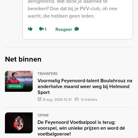
denigrerend. Wat denk je daarmee te
bereiken? Doe dat bij je PVV-club, oh nee
wacht, die hebben geen leden.
1
Reageer
Net binnen
TRANSFERS
Voormalig Feyenoord-talent Boulahrouz na
anderhalve maand weer weg bij Helmond
OFFICIEEL
Sport
8 aug. 2026 12:31
0 reacties
OPINIE
De Feyenoord Voetbalpool is terug:
voorspel, win unieke prijzen en word dé
voetbalgoeroe!