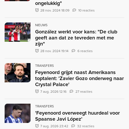
ongelukkig"
28 nov. 2024 18:09
10 reacties
NIEUWS
González werkt voor kans: "De club
geeft aan dat ze tevreden met me
zijn"
28 nov. 2024 19:14
6 reacties
TRANSFERS
Feyenoord grijpt naast Amerikaans
toptalent: 'Zavier Gozo onderweg naar
Crystal Palace'
7 aug. 2026 12:16
27 reacties
TRANSFERS
'Feyenoord overweegt huurdeal voor
Spaanse Javi López'
7 aug. 2026 23:42
32 reacties