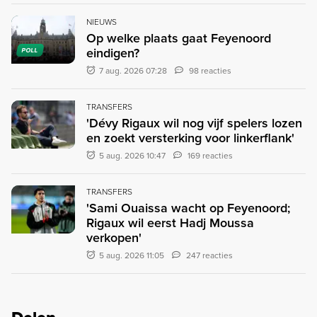
NIEUWS
Op welke plaats gaat Feyenoord
eindigen?
POLL
7 aug. 2026 07:28
98 reacties
TRANSFERS
'Dévy Rigaux wil nog vijf spelers lozen
en zoekt versterking voor linkerflank'
5 aug. 2026 10:47
169 reacties
TRANSFERS
'Sami Ouaissa wacht op Feyenoord;
Rigaux wil eerst Hadj Moussa
verkopen'
5 aug. 2026 11:05
247 reacties