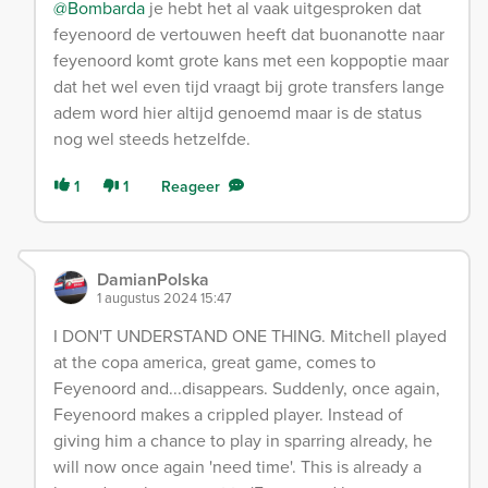
@Bombarda
je hebt het al vaak uitgesproken dat
feyenoord de vertouwen heeft dat buonanotte naar
feyenoord komt grote kans met een koppoptie maar
dat het wel even tijd vraagt bij grote transfers lange
adem word hier altijd genoemd maar is de status
nog wel steeds hetzelfde.
1
1
Reageer
DamianPolska
1 augustus 2024 15:47
I DON'T UNDERSTAND ONE THING. Mitchell played
at the copa america, great game, comes to
Feyenoord and...disappears. Suddenly, once again,
Feyenoord makes a crippled player. Instead of
giving him a chance to play in sparring already, he
will now once again 'need time'. This is already a