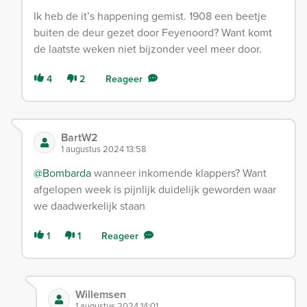
Ik heb de it’s happening gemist. 1908 een beetje
buiten de deur gezet door Feyenoord? Want komt
de laatste weken niet bijzonder veel meer door.
4
2
Reageer
BartW2
1 augustus 2024 13:58
@Bombarda
wanneer inkomende klappers? Want
afgelopen week is pijnlijk duidelijk geworden waar
we daadwerkelijk staan
1
1
Reageer
Willemsen
1 augustus 2024 14:01