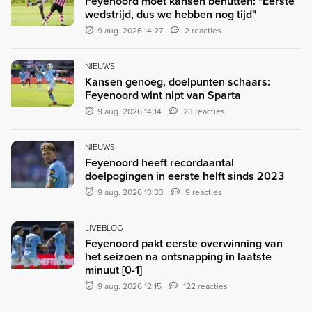
Feyenoord moet kansen benutten: "Eerste
wedstrijd, dus we hebben nog tijd"
9 aug. 2026 14:27
2 reacties
NIEUWS
Kansen genoeg, doelpunten schaars:
Feyenoord wint nipt van Sparta
9 aug. 2026 14:14
23 reacties
NIEUWS
Feyenoord heeft recordaantal
doelpogingen in eerste helft sinds 2023
9 aug. 2026 13:33
9 reacties
LIVEBLOG
Feyenoord pakt eerste overwinning van
het seizoen na ontsnapping in laatste
minuut [0-1]
9 aug. 2026 12:15
122 reacties