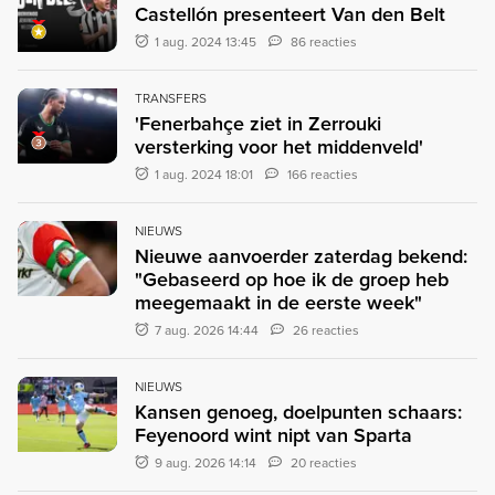
Castellón presenteert Van den Belt
1 aug. 2024 13:45
86 reacties
TRANSFERS
'Fenerbahçe ziet in Zerrouki
versterking voor het middenveld'
1 aug. 2024 18:01
166 reacties
NIEUWS
Nieuwe aanvoerder zaterdag bekend:
"Gebaseerd op hoe ik de groep heb
meegemaakt in de eerste week"
7 aug. 2026 14:44
26 reacties
NIEUWS
Kansen genoeg, doelpunten schaars:
Feyenoord wint nipt van Sparta
9 aug. 2026 14:14
20 reacties