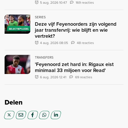
5 aug. 2026 10:47
169 reacties
SERIES
Deze vijf Feyenoorders zijn volgend
jaar transfervrij: wie blijft en wie
SELECTIEPUZZEL
vertrekt?
4 aug. 2026 08:05
48 reacties
TRANSFERS
'Feyenoord zet hard in: Rigaux eist
minimaal 33 miljoen voor Read'
6 aug. 2026 12:41
69 reacties
Delen