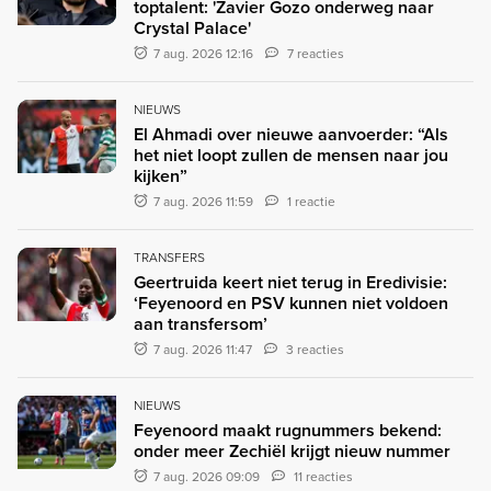
toptalent: 'Zavier Gozo onderweg naar
Crystal Palace'
7 aug. 2026 12:16
7 reacties
NIEUWS
El Ahmadi over nieuwe aanvoerder: “Als
het niet loopt zullen de mensen naar jou
kijken”
7 aug. 2026 11:59
1 reactie
TRANSFERS
Geertruida keert niet terug in Eredivisie:
‘Feyenoord en PSV kunnen niet voldoen
aan transfersom’
7 aug. 2026 11:47
3 reacties
NIEUWS
Feyenoord maakt rugnummers bekend:
onder meer Zechiël krijgt nieuw nummer
7 aug. 2026 09:09
11 reacties