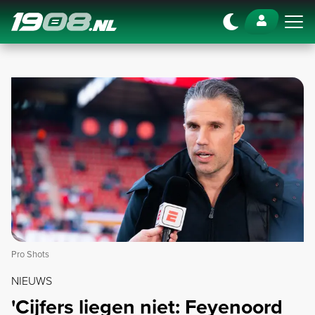
Navigation
Pro Shots
NIEUWS
'Cijfers liegen niet: Feyenoord