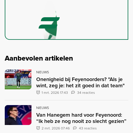
Aanbevolen artikelen
NIEUWS
Onenigheid bij Feyenoorders? "Als je
wint, zeg je: het zit goed in dat team"
1 mrt. 2026 17:43
34 reacties
NIEUWS
Van Hanegem hard voor Feyenoord:
“Ik heb ze nog nooit zo slecht gezien”
2 mrt. 2026 07:46
43 reacties