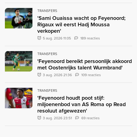
TRANSFERS
'Sami Ouaissa wacht op Feyenoord;
Rigaux wil eerst Hadj Moussa
verkopen'
5 aug. 2026 11:05
189 reacties
TRANSFERS
'Feyenoord bereikt persoonlijk akkoord
met Oostenrijks talent Wurmbrand'
3 aug. 2026 21:36
109 reacties
TRANSFERS
'Feyenoord houdt poot stijf:
miljoenenbod van AS Roma op Read
resoluut afgewezen'
3 aug. 2026 23:51
69 reacties