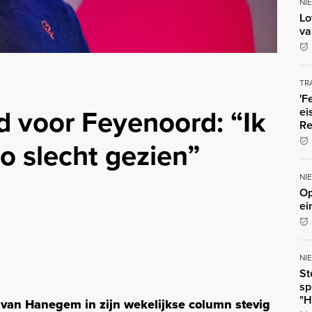
NI
Lo
va
TR
'F
 voor Feyenoord: “Ik
ei
Re
o slecht gezien”
NI
Op
ei
NI
St
sp
"H
van Hanegem in zijn wekelijkse column stevig