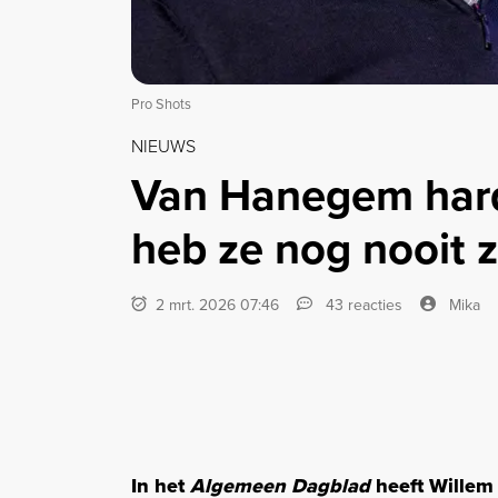
Pro Shots
NIEUWS
Van Hanegem hard
heb ze nog nooit z
2 mrt. 2026 07:46
43 reacties
Mika
In het
Algemeen Dagblad
heeft Willem 