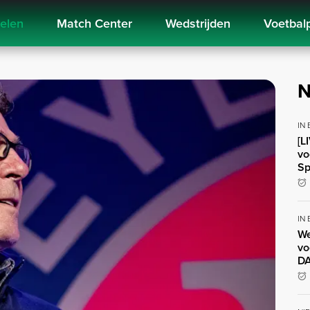
kelen
Match Center
Wedstrijden
Voetbal
N
IN
[L
vo
Sp
IN
We
vo
DA