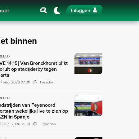
pool
Inloggen
et binnen
 BEELD
IVE 14:15] Van Bronckhorst blikt
oruit op stadsderby tegen
arta
7 aug. 2026 07:30
1 reactie
 BEELD
dstrijden van Feyenoord
ortaan wekelijks live te zien op
ZN in Spanje
6 aug. 2026 21:50
5 reacties