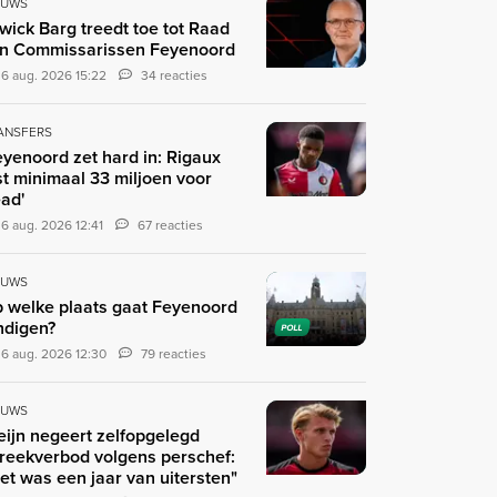
EUWS
wick Barg treedt toe tot Raad
n Commissarissen Feyenoord
6 aug. 2026 15:22
34 reacties
ANSFERS
eyenoord zet hard in: Rigaux
st minimaal 33 miljoen voor
ad'
6 aug. 2026 12:41
67 reacties
EUWS
 welke plaats gaat Feyenoord
ndigen?
POLL
6 aug. 2026 12:30
79 reacties
EUWS
eijn negeert zelfopgelegd
reekverbod volgens perschef:
et was een jaar van uitersten"