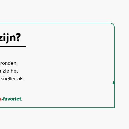
zijn?
gronden.
 zie het
neller als
-favoriet
.