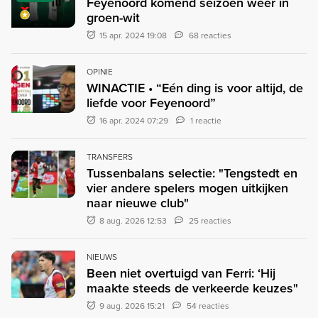
Feyenoord komend seizoen weer in
groen-wit
15 apr. 2024 19:08
68 reacties
OPINIE
WINACTIE • “Eén ding is voor altijd, de
liefde voor Feyenoord”
16 apr. 2024 07:29
1 reactie
TRANSFERS
Tussenbalans selectie: "Tengstedt en
vier andere spelers mogen uitkijken
naar nieuwe club"
8 aug. 2026 12:53
25 reacties
NIEUWS
Been niet overtuigd van Ferri: ‘Hij
maakte steeds de verkeerde keuzes"
9 aug. 2026 15:21
54 reacties