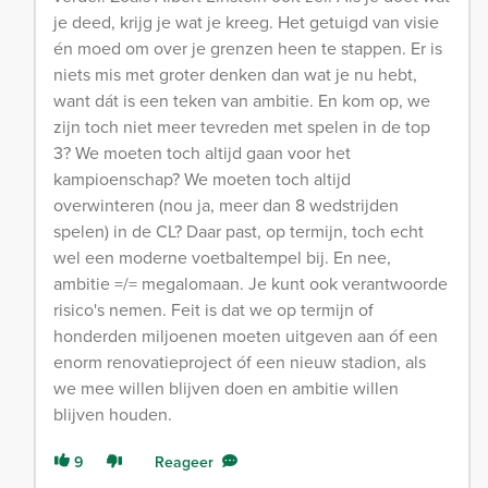
je deed, krijg je wat je kreeg. Het getuigd van visie
én moed om over je grenzen heen te stappen. Er is
niets mis met groter denken dan wat je nu hebt,
want dát is een teken van ambitie. En kom op, we
zijn toch niet meer tevreden met spelen in de top
3? We moeten toch altijd gaan voor het
kampioenschap? We moeten toch altijd
overwinteren (nou ja, meer dan 8 wedstrijden
spelen) in de CL? Daar past, op termijn, toch echt
wel een moderne voetbaltempel bij. En nee,
ambitie =/= megalomaan. Je kunt ook verantwoorde
risico's nemen. Feit is dat we op termijn of
honderden miljoenen moeten uitgeven aan óf een
enorm renovatieproject óf een nieuw stadion, als
we mee willen blijven doen en ambitie willen
blijven houden.
9
Reageer