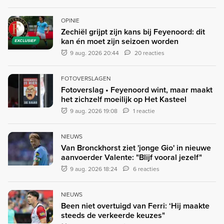
OPINIE
Zechiël grijpt zijn kans bij Feyenoord: dit
kan én moet zijn seizoen worden
EXCLUSIEF
9 aug. 2026 20:44
20 reacties
FOTOVERSLAGEN
Fotoverslag • Feyenoord wint, maar maakt
het zichzelf moeilijk op Het Kasteel
9 aug. 2026 19:08
1 reactie
NIEUWS
Van Bronckhorst ziet 'jonge Gio' in nieuwe
aanvoerder Valente: "Blijf vooral jezelf"
9 aug. 2026 18:24
6 reacties
NIEUWS
Been niet overtuigd van Ferri: ‘Hij maakte
steeds de verkeerde keuzes"