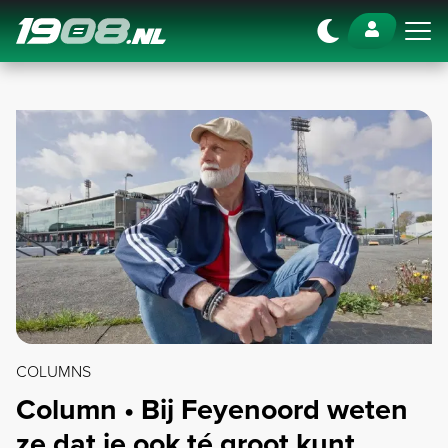
Navigation
COLUMNS
Column • Bij Feyenoord weten
ze dat je ook té groot kunt