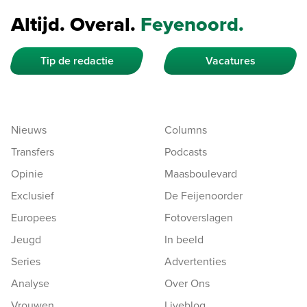
Altijd. Overal.
Feyenoord.
Tip de redactie
Vacatures
Nieuws
Columns
Transfers
Podcasts
Opinie
Maasboulevard
Exclusief
De Feijenoorder
Europees
Fotoverslagen
Jeugd
In beeld
Series
Advertenties
Analyse
Over Ons
Vrouwen
Liveblog