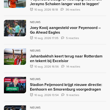
Jerayno Schaken langer vast te leggen'
10 aug. 2026 18:18
36 reacties
NIEUWS
Joey Kooij aangesteld voor Feyenoord –
Go Ahead Eagles
10 aug. 2026 17:05
5 reacties
NIEUWS
Jahanbakhsh keert terug naar Rotterdam
en tekent bij Excelsior
10 aug. 2026 16:56
14 reacties
NIEUWS
Stadion Feijenoord krijgt nieuwe directie:
Eenhoorn en Smorenburg voorgedragen
OFFICIEEL
10 aug. 2026 13:54
9 reacties
NIEUWS