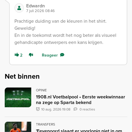
Edwardn
7 juli 2026 08:46
Prachtige duiding van de kleuren in het shirt.
Geweldig!
En in de toekomst wordt het nog beter als visueel
gehandicapte ontwerpers een kans krijgen.
2
Reageer
Net binnen
OPINIE
1908.nl Voetbalpool • Eerste weekwinnaar
na zege op Sparta bekend
10 aug. 2026 19:08
0 reacties
TRANSFERS
'Feyenoord slaagt er voorlopig niet in om