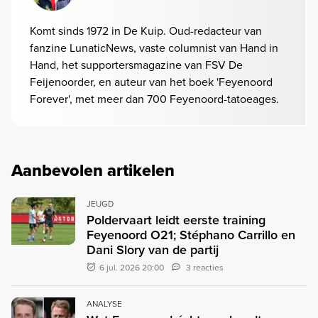
Komt sinds 1972 in De Kuip. Oud-redacteur van
fanzine LunaticNews, vaste columnist van Hand in
Hand, het supportersmagazine van FSV De
Feijenoorder, en auteur van het boek 'Feyenoord
Forever', met meer dan 700 Feyenoord-tatoeages.
Aanbevolen artikelen
JEUGD
Poldervaart leidt eerste training
Feyenoord O21; Stéphano Carrillo en
Dani Slory van de partij
6 jul. 2026 20:00
3 reacties
ANALYSE