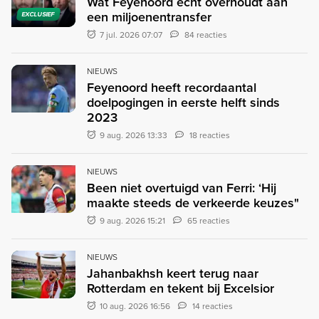
Wat Feyenoord écht overhoudt aan
een miljoenentransfer
EXCLUSIEF
7 jul. 2026 07:07
84 reacties
NIEUWS
Feyenoord heeft recordaantal
doelpogingen in eerste helft sinds
2023
9 aug. 2026 13:33
18 reacties
NIEUWS
Been niet overtuigd van Ferri: ‘Hij
maakte steeds de verkeerde keuzes"
9 aug. 2026 15:21
65 reacties
NIEUWS
Jahanbakhsh keert terug naar
Rotterdam en tekent bij Excelsior
10 aug. 2026 16:56
14 reacties