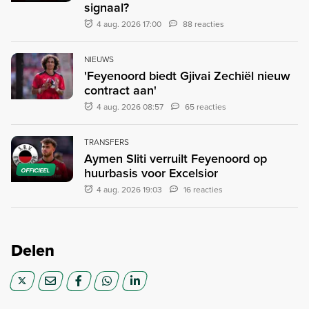
signaal?
4 aug. 2026 17:00
88 reacties
NIEUWS
'Feyenoord biedt Gjivai Zechiël nieuw
contract aan'
4 aug. 2026 08:57
65 reacties
TRANSFERS
Aymen Sliti verruilt Feyenoord op
huurbasis voor Excelsior
OFFICIEEL
4 aug. 2026 19:03
16 reacties
Delen