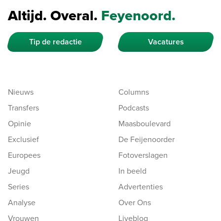
Altijd. Overal.
Feyenoord.
Tip de redactie
Vacatures
Nieuws
Columns
Transfers
Podcasts
Opinie
Maasboulevard
Exclusief
De Feijenoorder
Europees
Fotoverslagen
Jeugd
In beeld
Series
Advertenties
Analyse
Over Ons
Vrouwen
Liveblog