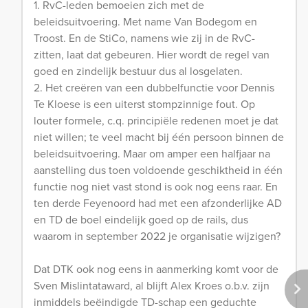
1. RvC-leden bemoeien zich met de
beleidsuitvoering. Met name Van Bodegom en
Troost. En de StiCo, namens wie zij in de RvC-
zitten, laat dat gebeuren. Hier wordt de regel van
goed en zindelijk bestuur dus al losgelaten.
2. Het creëren van een dubbelfunctie voor Dennis
Te Kloese is een uiterst stompzinnige fout. Op
louter formele, c.q. principiële redenen moet je dat
niet willen; te veel macht bij één persoon binnen de
beleidsuitvoering. Maar om amper een halfjaar na
aanstelling dus toen voldoende geschiktheid in één
functie nog niet vast stond is ook nog eens raar. En
ten derde Feyenoord had met een afzonderlijke AD
en TD de boel eindelijk goed op de rails, dus
waarom in september 2022 je organisatie wijzigen?
Dat DTK ook nog eens in aanmerking komt voor de
Sven Mislintataward, al blijft Alex Kroes o.b.v. zijn
inmiddels beëindigde TD-schap een geduchte