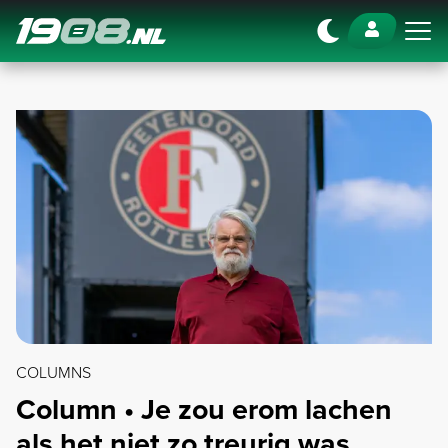
Navigation
COLUMNS
Column • Je zou erom lachen
als het niet zo treurig was