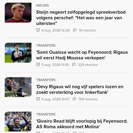
NIEUWS
Steijn negeert zelfopgelegd spreekverbod
volgens perschef: "Het was een jaar van
uitersten"
6 aug. 2026 12:26
10 reacties
TRANSFERS
'Sami Ouaissa wacht op Feyenoord; Rigaux
wil eerst Hadj Moussa verkopen'
5 aug. 2026 11:05
229 reacties
TRANSFERS
'Dévy Rigaux wil nog vijf spelers lozen en
zoekt versterking voor linkerflank'
5 aug. 2026 10:47
159 reacties
TRANSFERS
'Givairo Read blijft voorlopig bij Feyenoord;
AS Roma akkoord met Molina'