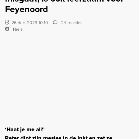
Feyenoord
26 dec. 2023 10:10
24 reacties
Niels
‘Haat je me al?’
Peter dipt zijn mesjes in de inkt en zet ze