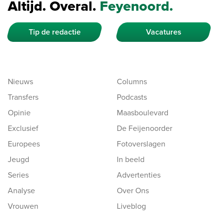
Altijd. Overal.
Feyenoord.
Tip de redactie
Vacatures
Nieuws
Columns
Transfers
Podcasts
Opinie
Maasboulevard
Exclusief
De Feijenoorder
Europees
Fotoverslagen
Jeugd
In beeld
Series
Advertenties
Analyse
Over Ons
Vrouwen
Liveblog