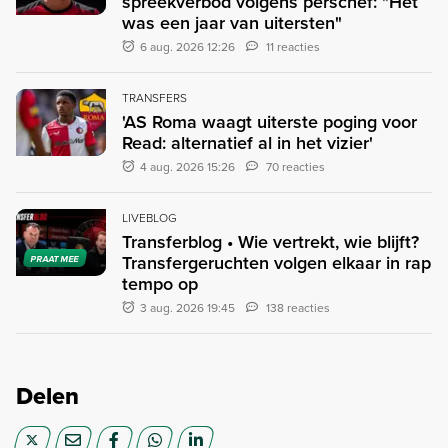
spreekverbod volgens perschef: "Het
was een jaar van uitersten"
6 aug. 2026 12:26
11 reacties
TRANSFERS
'AS Roma waagt uiterste poging voor
Read: alternatief al in het vizier'
4 aug. 2026 15:26
70 reacties
LIVEBLOG
Transferblog • Wie vertrekt, wie blijft?
Transfergeruchten volgen elkaar in rap
PRAAT MEE
tempo op
3 aug. 2026 19:45
138 reacties
Delen