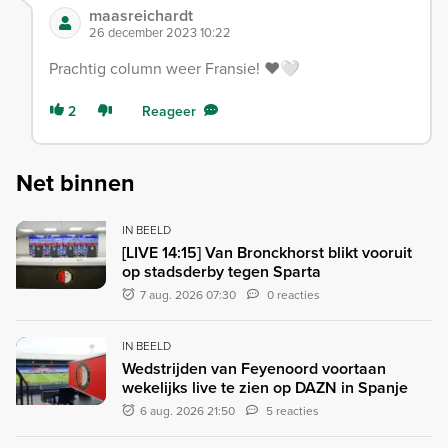
maasreichardt
26 december 2023 10:22
Prachtig column weer Fransie! ❤️🤍
2
Reageer
Net binnen
IN BEELD
[LIVE 14:15] Van Bronckhorst blikt vooruit
op stadsderby tegen Sparta
7 aug. 2026 07:30
0 reacties
IN BEELD
Wedstrijden van Feyenoord voortaan
wekelijks live te zien op DAZN in Spanje
6 aug. 2026 21:50
5 reacties