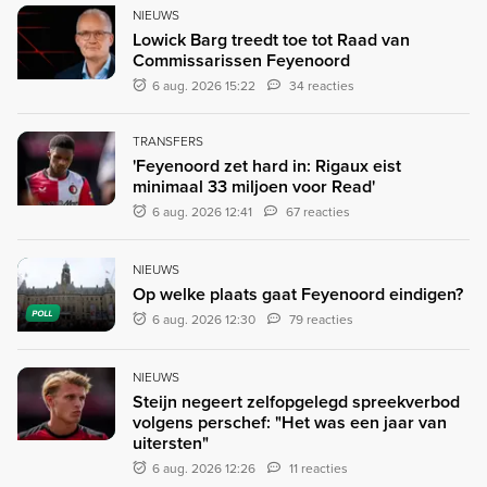
NIEUWS
Lowick Barg treedt toe tot Raad van
Commissarissen Feyenoord
6 aug. 2026 15:22
34 reacties
TRANSFERS
'Feyenoord zet hard in: Rigaux eist
minimaal 33 miljoen voor Read'
6 aug. 2026 12:41
67 reacties
NIEUWS
Op welke plaats gaat Feyenoord eindigen?
POLL
6 aug. 2026 12:30
79 reacties
NIEUWS
Steijn negeert zelfopgelegd spreekverbod
volgens perschef: "Het was een jaar van
uitersten"
6 aug. 2026 12:26
11 reacties