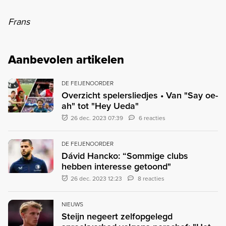
Frans
Aanbevolen artikelen
DE FEIJENOORDER
Overzicht spelersliedjes • Van "Say oe-
ah" tot "Hey Ueda"
26 dec. 2023 07:39
6 reacties
DE FEIJENOORDER
Dávid Hancko: “Sommige clubs
hebben interesse getoond"
26 dec. 2023 12:23
8 reacties
NIEUWS
Steijn negeert zelfopgelegd