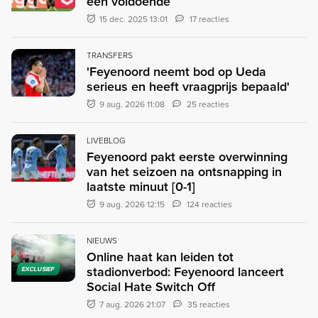
één voldoende
15 dec. 2025 13:01
17 reacties
TRANSFERS
'Feyenoord neemt bod op Ueda
serieus en heeft vraagprijs bepaald'
9 aug. 2026 11:08
25 reacties
LIVEBLOG
Feyenoord pakt eerste overwinning
van het seizoen na ontsnapping in
laatste minuut [0-1]
9 aug. 2026 12:15
124 reacties
NIEUWS
Online haat kan leiden tot
stadionverbod: Feyenoord lanceert
EXCLUSIEF
Social Hate Switch Off
7 aug. 2026 21:07
35 reacties