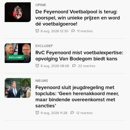
OPINIE
De Feyenoord Voetbalpool is terug:
voorspel, win unieke prijzen en word
dé voetbalgoeroe!
8 aug. 2026 12:30
11 reacties
EXCLUSIEF
RvC Feyenoord mist voetbalexpertise:
opvolging Van Bodegom biedt kans
EXCLUSIEF
8 aug. 2026 08:08
22 reacties
NIEUWS
Feyenoord sluit jeugdregeling met
topclubs: ‘Geen herenakkoord meer,
maar bindende overeenkomst met
sancties’
9 aug. 2026 11:28
12 reacties