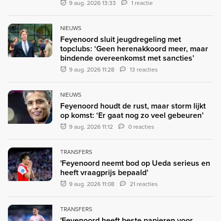
9 aug. 2026 13:33
1 reactie
NIEUWS
Feyenoord sluit jeugdregeling met
topclubs: ‘Geen herenakkoord meer, maar
bindende overeenkomst met sancties’
9 aug. 2026 11:28
13 reacties
NIEUWS
Feyenoord houdt de rust, maar storm lijkt
op komst: ‘Er gaat nog zo veel gebeuren’
9 aug. 2026 11:12
0 reacties
TRANSFERS
'Feyenoord neemt bod op Ueda serieus en
heeft vraagprijs bepaald'
9 aug. 2026 11:08
21 reacties
TRANSFERS
'Feyenoord heeft beste papieren voor