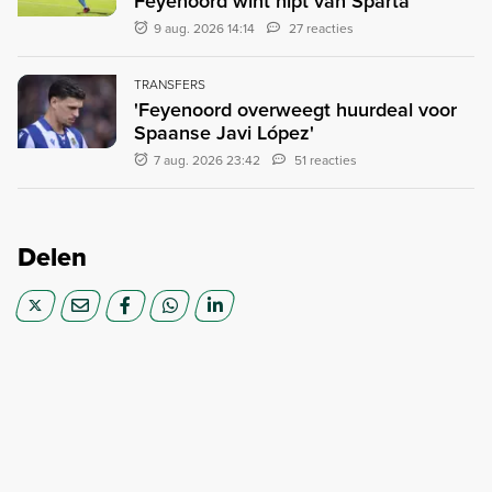
Feyenoord wint nipt van Sparta
9 aug. 2026 14:14
27 reacties
TRANSFERS
'Feyenoord overweegt huurdeal voor
Spaanse Javi López'
7 aug. 2026 23:42
51 reacties
Delen