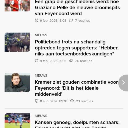
Een grap die geschiedenis werd: hoe
Graziano Pellè de nieuwe droomspits
van Feyenoord werd
9 feb. 2026 18:08
7 reacties
NIEUWS
Politiebond trots na schandalig
optreden tegen supporters: "Hebben
niks aan toetsenborddeskundigen"
9 feb. 2026 20:15
20 reacties
NIEUWS
Kramer ziet gouden combinatie voor
Feyenoord: ‘Dit is het ideale
middenveld’
8 aug. 2026 09:10
23 reacties
NIEUWS
Kansen genoeg, doelpunten schaars: