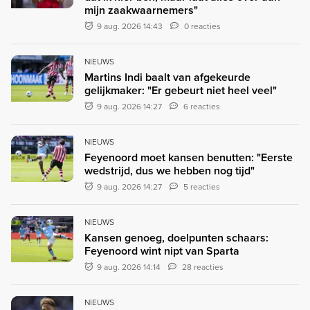
mijn zaakwaarnemers"
9 aug. 2026 14:43
0 reacties
NIEUWS
Martins Indi baalt van afgekeurde
gelijkmaker: "Er gebeurt niet heel veel"
9 aug. 2026 14:27
6 reacties
NIEUWS
Feyenoord moet kansen benutten: "Eerste
wedstrijd, dus we hebben nog tijd"
9 aug. 2026 14:27
5 reacties
NIEUWS
Kansen genoeg, doelpunten schaars:
Feyenoord wint nipt van Sparta
9 aug. 2026 14:14
28 reacties
NIEUWS