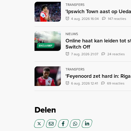
TRANSFERS
'Ipswich Town aast op Ueda:
4 aug. 2026 16:04
147 reacties
NIEUWS
Online haat kan leiden tot 
Switch Off
EXCLUSIEF
7 aug. 2026 21:07
24 reacties
TRANSFERS
'Feyenoord zet hard in: Rig
6 aug. 2026 12:41
69 reacties
Delen