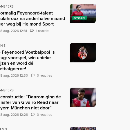
ANSFERS
ormalig Feyenoord-talent
ulahrouz na anderhalve maand
OFFICIEEL
er weg bij Helmond Sport
8 aug. 2026 12:31
1 reactie
INIE
 Feyenoord Voetbalpool is
rug: voorspel, win unieke
ijzen en word dé
etbalgoeroe!
8 aug. 2026 12:30
0 reacties
ANSFERS
constructie: “Daarom ging de
ansfer van Givairo Read naar
yern München niet door”
8 aug. 2026 12:26
0 reacties
EUWS