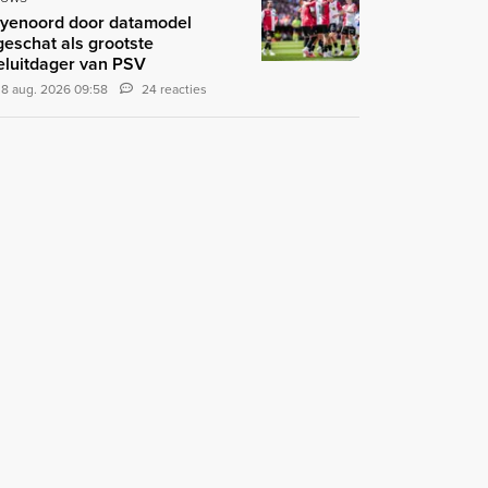
yenoord door datamodel
geschat als grootste
teluitdager van PSV
8 aug. 2026 09:58
24 reacties