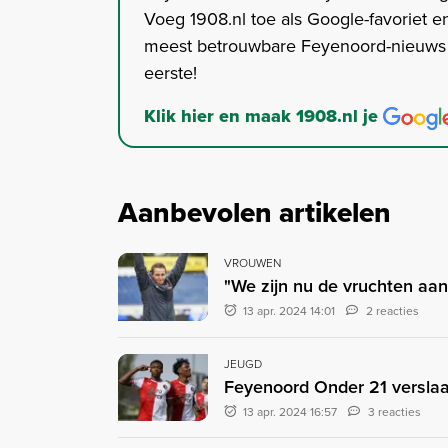
Voeg 1908.nl toe als Google-favoriet en
meest betrouwbare Feyenoord-nieuws s
eerste!
Klik hier en maak 1908.nl je
Aanbevolen artikelen
VROUWEN
"We zijn nu de vruchten aan
13 apr. 2024 14:01
2 reacties
JEUGD
Feyenoord Onder 21 versla
13 apr. 2024 16:57
3 reacties