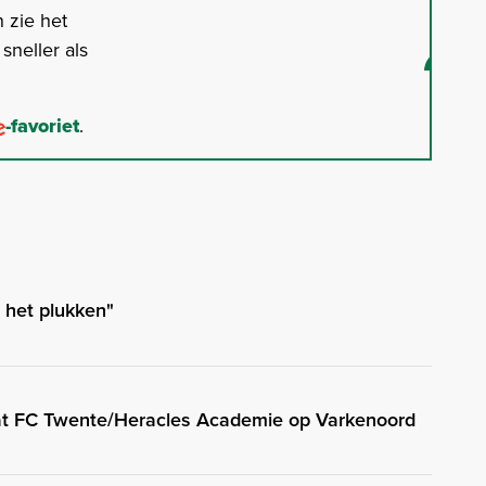
 zie het
neller als
-favoriet
.
 het plukken"
at FC Twente/Heracles Academie op Varkenoord