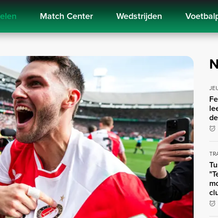
kelen
Match Center
Wedstrijden
Voetbal
N
JE
Fe
le
de
TR
Tu
"T
mo
cl