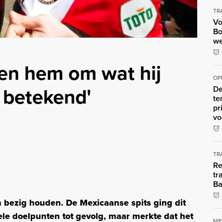
TR
Vo
Bo
we
en hem om wat hij
OP
t betekend'
De
te
pr
vo
TR
Re
tr
Ba
 bezig houden. De Mexicaanse spits ging dit
ele doelpunten tot gevolg, maar merkte dat het
NI