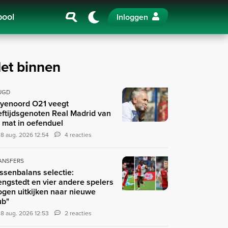
pool
Inloggen
et binnen
UGD
yenoord O21 veegt
eftijdsgenoten Real Madrid van
 mat in oefenduel
8 aug. 2026 12:54
4 reacties
ANSFERS
ssenbalans selectie:
engstedt en vier andere spelers
gen uitkijken naar nieuwe
ub"
8 aug. 2026 12:53
2 reacties