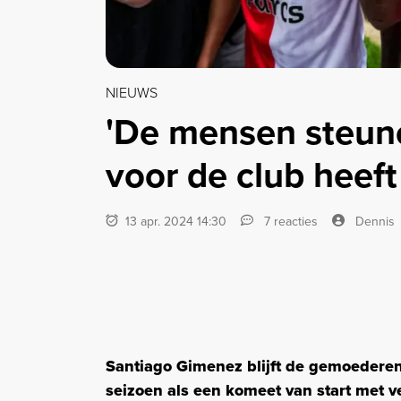
NIEUWS
'De mensen steun
voor de club heef
13 apr. 2024 14:30
7 reacties
Dennis
Santiago Gimenez blijft de gemoederen
seizoen als een komeet van start met v