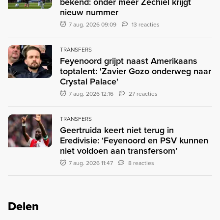
bekend: onder meer Zechiël krijgt
nieuw nummer
7 aug. 2026 09:09
13 reacties
TRANSFERS
Feyenoord grijpt naast Amerikaans
toptalent: 'Zavier Gozo onderweg naar
Crystal Palace'
7 aug. 2026 12:16
27 reacties
TRANSFERS
Geertruida keert niet terug in
Eredivisie: ‘Feyenoord en PSV kunnen
niet voldoen aan transfersom’
7 aug. 2026 11:47
8 reacties
Delen