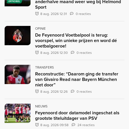
anderhalve maand weer weg bij Helmond
OFFICIEEL
Sport
8 aug. 2026 12:31
0 reacties
OPINIE
De Feyenoord Voetbalpool is terug:
voorspel, win unieke prijzen en word dé
voetbalgoeroe!
8 aug. 2026 12:30
0 reacties
TRANSFERS
Reconstructie: “Daarom ging de transfer
van Givairo Read naar Bayern München
niet door”
8 aug. 2026 12:26
0 reacties
NIEUWS
Feyenoord door datamodel ingeschat als
grootste titeluitdager van PSV
8 aug. 2026 09:58
24 reacties