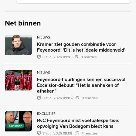
Net binnen
NIEUWS
Kramer ziet gouden combinatie voor
Feyenoord: ‘Dit is het ideale middenveld’
8 aug. 2026 09:10
0 reacties
NIEUWS
Feyenoord-huurlingen kennen succesvol
Excelsior-debuut: "Het is aanhaken of
afhaken"
8 aug. 2026 09:02
0 reacties
EXCLUSIEF
RvC Feyenoord mist voetbalexpertise:
opvolging Van Bodegom biedt kans
EXCLUSIEF
8 aug. 2026 08:08
4 reacties