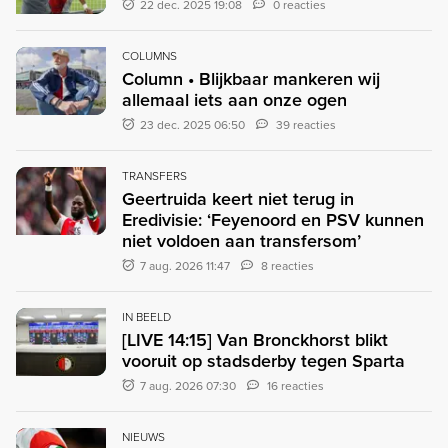
22 dec. 2025 19:08
0 reacties
COLUMNS
Column • Blijkbaar mankeren wij
allemaal iets aan onze ogen
23 dec. 2025 06:50
39 reacties
TRANSFERS
Geertruida keert niet terug in
Eredivisie: ‘Feyenoord en PSV kunnen
niet voldoen aan transfersom’
7 aug. 2026 11:47
8 reacties
IN BEELD
[LIVE 14:15] Van Bronckhorst blikt
vooruit op stadsderby tegen Sparta
7 aug. 2026 07:30
16 reacties
NIEUWS