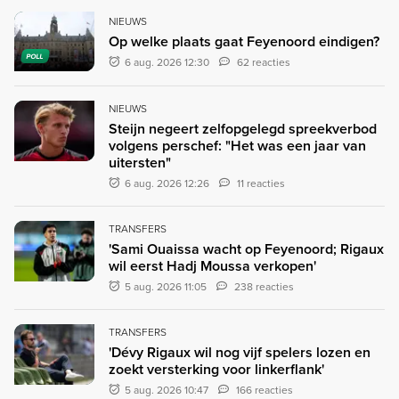
NIEUWS
Op welke plaats gaat Feyenoord eindigen?
POLL
6 aug. 2026 12:30
62 reacties
NIEUWS
Steijn negeert zelfopgelegd spreekverbod
volgens perschef: "Het was een jaar van
uitersten"
6 aug. 2026 12:26
11 reacties
TRANSFERS
'Sami Ouaissa wacht op Feyenoord; Rigaux
wil eerst Hadj Moussa verkopen'
5 aug. 2026 11:05
238 reacties
TRANSFERS
'Dévy Rigaux wil nog vijf spelers lozen en
zoekt versterking voor linkerflank'
5 aug. 2026 10:47
166 reacties