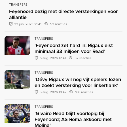
TRANSFERS
Feyenoord bezig met directe versterkingen voor
alliantie
22 jun. 2023 21:41
52 reacties
TRANSFERS
'Feyenoord zet hard in: Rigaux eist
minimaal 33 miljoen voor Read'
6 aug. 2026 12:41
52 reacties
TRANSFERS
'Dévy Rigaux wil nog vijf spelers lozen
en zoekt versterking voor linkerflank'
5 aug. 2026 10:47
166 reacties
TRANSFERS
'Givairo Read blijft voorlopig bij
Feyenoord; AS Roma akkoord met
Molina'