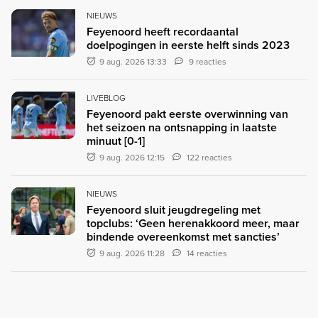
NIEUWS
Feyenoord heeft recordaantal
doelpogingen in eerste helft sinds 2023
9 aug. 2026 13:33
9 reacties
LIVEBLOG
Feyenoord pakt eerste overwinning van
het seizoen na ontsnapping in laatste
minuut [0-1]
9 aug. 2026 12:15
122 reacties
NIEUWS
Feyenoord sluit jeugdregeling met
topclubs: ‘Geen herenakkoord meer, maar
bindende overeenkomst met sancties’
9 aug. 2026 11:28
14 reacties