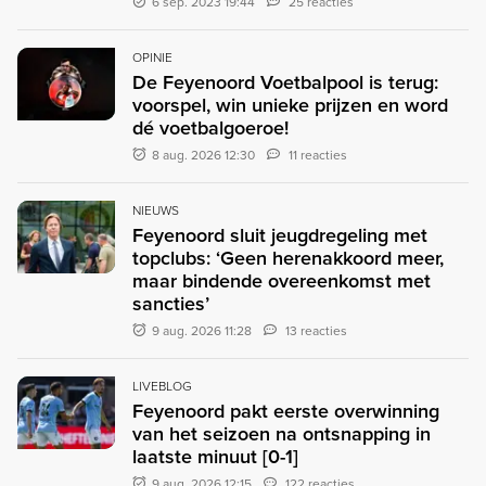
6 sep. 2023 19:44
25 reacties
OPINIE
De Feyenoord Voetbalpool is terug:
voorspel, win unieke prijzen en word
dé voetbalgoeroe!
8 aug. 2026 12:30
11 reacties
NIEUWS
Feyenoord sluit jeugdregeling met
topclubs: ‘Geen herenakkoord meer,
maar bindende overeenkomst met
sancties’
9 aug. 2026 11:28
13 reacties
LIVEBLOG
Feyenoord pakt eerste overwinning
van het seizoen na ontsnapping in
laatste minuut [0-1]
9 aug. 2026 12:15
122 reacties