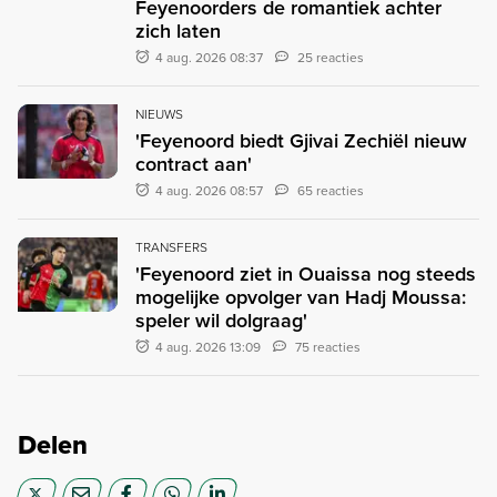
Feyenoorders de romantiek achter
zich laten
4 aug. 2026 08:37
25 reacties
NIEUWS
'Feyenoord biedt Gjivai Zechiël nieuw
contract aan'
4 aug. 2026 08:57
65 reacties
TRANSFERS
'Feyenoord ziet in Ouaissa nog steeds
mogelijke opvolger van Hadj Moussa:
speler wil dolgraag'
4 aug. 2026 13:09
75 reacties
Delen