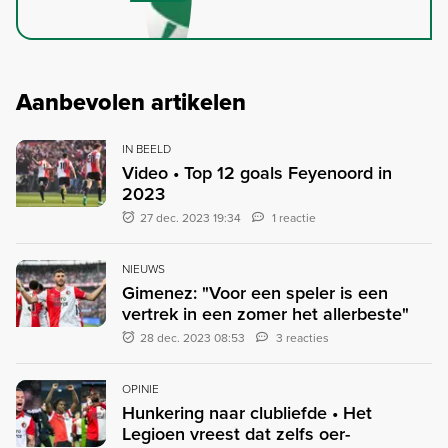
Aanbevolen artikelen
IN BEELD
Video • Top 12 goals Feyenoord in
2023
27 dec. 2023 19:34
1 reactie
NIEUWS
Gimenez: "Voor een speler is een
vertrek in een zomer het allerbeste"
28 dec. 2023 08:53
3 reacties
OPINIE
Hunkering naar clubliefde • Het
Legioen vreest dat zelfs oer-