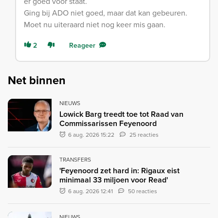
er goed voor staat.
Ging bij ADO niet goed, maar dat kan gebeuren.
Moet nu uiteraard niet nog keer mis gaan.
2
Reageer
Net binnen
NIEUWS
Lowick Barg treedt toe tot Raad van
Commissarissen Feyenoord
6 aug. 2026 15:22
25 reacties
TRANSFERS
'Feyenoord zet hard in: Rigaux eist
minimaal 33 miljoen voor Read'
6 aug. 2026 12:41
50 reacties
NIEUWS