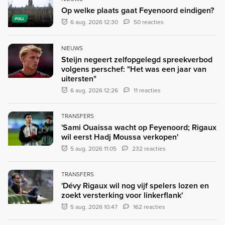
Op welke plaats gaat Feyenoord eindigen?
POLL
6 aug. 2026 12:30
50 reacties
NIEUWS
Steijn negeert zelfopgelegd spreekverbod
volgens perschef: "Het was een jaar van
uitersten"
6 aug. 2026 12:26
11 reacties
TRANSFERS
'Sami Ouaissa wacht op Feyenoord; Rigaux
wil eerst Hadj Moussa verkopen'
5 aug. 2026 11:05
232 reacties
TRANSFERS
'Dévy Rigaux wil nog vijf spelers lozen en
zoekt versterking voor linkerflank'
5 aug. 2026 10:47
162 reacties