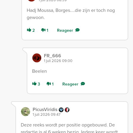
Hadj Moussa, Borges....die zijn er toch nog
gewoon.
2
1
Reageer
FR_666
1 juli 2026 09:00
Beelen
3
1
Reageer
PicusViridis
1 juli 2026 09:47
Deze reeks wordt per positie opgebouwd. De
redactie is al 6 weken bezig. Iedere keer wordt