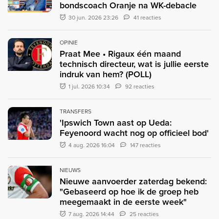
bondscoach Oranje na WK-debacle
30 jun. 2026 23:26
41 reacties
OPINIE
Praat Mee • Rigaux één maand
technisch directeur, wat is jullie eerste
indruk van hem? (POLL)
1 jul. 2026 10:34
92 reacties
TRANSFERS
'Ipswich Town aast op Ueda:
Feyenoord wacht nog op officieel bod'
4 aug. 2026 16:04
147 reacties
NIEUWS
Nieuwe aanvoerder zaterdag bekend:
"Gebaseerd op hoe ik de groep heb
meegemaakt in de eerste week"
7 aug. 2026 14:44
25 reacties