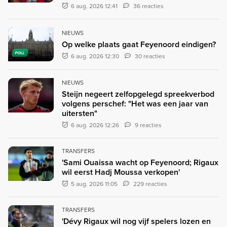
6 aug. 2026 12:41
36 reacties
NIEUWS
Op welke plaats gaat Feyenoord eindigen?
POLL
6 aug. 2026 12:30
30 reacties
NIEUWS
Steijn negeert zelfopgelegd spreekverbod
volgens perschef: "Het was een jaar van
uitersten"
6 aug. 2026 12:26
9 reacties
TRANSFERS
'Sami Ouaissa wacht op Feyenoord; Rigaux
wil eerst Hadj Moussa verkopen'
5 aug. 2026 11:05
229 reacties
TRANSFERS
'Dévy Rigaux wil nog vijf spelers lozen en