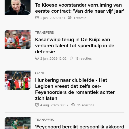
Te Kloese voorstander verruiming van
eerste contract: 'Van drie naar vijf jaar'
2 jan. 2026 11:31
1 reactie
TRANSFERS
Kasanwirjo terug in De Kuip: van
verloren talent tot spoedhulp in de
defensie
2 jan. 2026 12:02
18 reacties
OPINIE
Hunkering naar clubliefde • Het
Legioen vreest dat zelfs oer-
Feyenoorders de romantiek achter
zich laten
4 aug. 2026 08:37
25 reacties
TRANSFERS
'Feyenoord bereikt persoonlijk akkoord