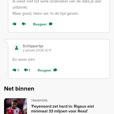
Ik weet niet tot welk onderdeel van de data je dan
uitblinkt.
Maar goed, laten we 'm de tijd geven.
Reageer
Schippertje
2 januari 2026 12:17
En weer één
1
1
Reageer
Net binnen
TRANSFERS
'Feyenoord zet hard in: Rigaux eist
minimaal 33 miljoen voor Read'