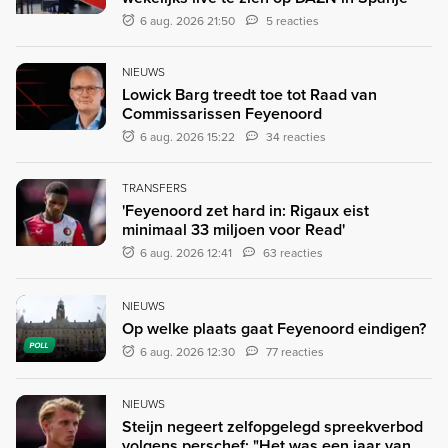
6 aug. 2026 21:50
5 reacties
NIEUWS
Lowick Barg treedt toe tot Raad van
Commissarissen Feyenoord
6 aug. 2026 15:22
34 reacties
TRANSFERS
'Feyenoord zet hard in: Rigaux eist
minimaal 33 miljoen voor Read'
6 aug. 2026 12:41
63 reacties
NIEUWS
Op welke plaats gaat Feyenoord eindigen?
POLL
6 aug. 2026 12:30
77 reacties
NIEUWS
Steijn negeert zelfopgelegd spreekverbod
volgens perschef: "Het was een jaar van