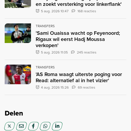
en zoekt versterking voor linkerflank'
5 aug. 2026 10:47
168 reacties
TRANSFERS
'Sami Ouaissa wacht op Feyenoord;
Rigaux wil eerst Hadj Moussa
verkopen'
5 aug. 2026 11:05
245 reacties
TRANSFERS
'AS Roma waagt uiterste poging voor
Read: alternatief al in het vizier'
4 aug. 2026 15:26
69 reacties
Delen