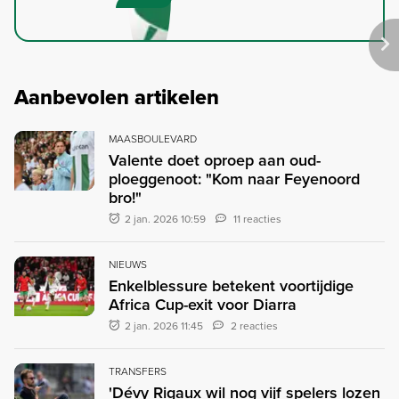
Aanbevolen artikelen
MAASBOULEVARD
Valente doet oproep aan oud-
ploeggenoot: "Kom naar Feyenoord
bro!"
2 jan. 2026 10:59
11 reacties
NIEUWS
Enkelblessure betekent voortijdige
Africa Cup-exit voor Diarra
2 jan. 2026 11:45
2 reacties
TRANSFERS
'Dévy Rigaux wil nog vijf spelers lozen