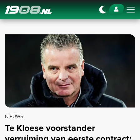
Navigation
NIEUWS
Te Kloese voorstander
verruiming van eerste contract: