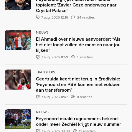
toptalent: 'Zavier Gozo onderweg naar
Crystal Palace'
7 aug. 2026 12:16
24 reacties
NIEUWS
El Ahmadi over nieuwe aanvoerder: “Als
het niet loopt zullen de mensen naar jou
kijken”
7 aug. 2026 11:59
5 reacties
TRANSFERS
Geertruida keert niet terug in Eredivisie:
‘Feyenoord en PSV kunnen niet voldoen
aan transfersom’
7 aug. 2026 11:47
8 reacties
NIEUWS
Feyenoord maakt rugnummers bekend:
onder meer Zechiël krijgt nieuw nummer
7 aug. 2026 09:09
12 reacties