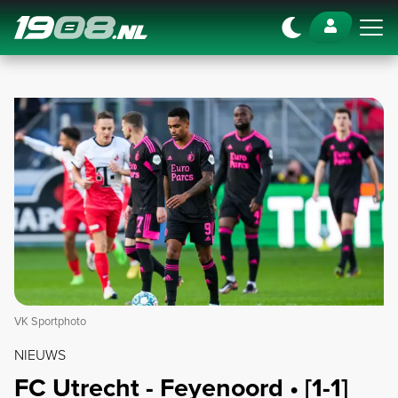
Navigation
VK Sportphoto
NIEUWS
FC Utrecht - Feyenoord • [1-1]