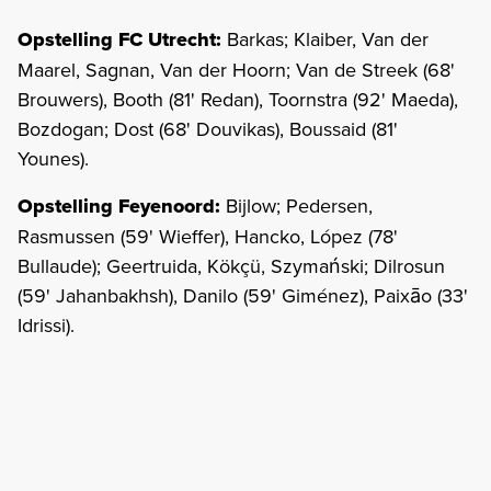
Opstelling FC Utrecht:
Barkas; Klaiber, Van der
Maarel, Sagnan, Van der Hoorn; Van de Streek (68'
Brouwers), Booth (81' Redan), Toornstra (92' Maeda),
Bozdogan; Dost (68' Douvikas), Boussaid (81'
Younes).
Opstelling Feyenoord:
Bijlow; Pedersen,
Rasmussen (59' Wieffer), Hancko, López (78'
Bullaude); Geertruida, Kökçü, Szymański; Dilrosun
(59' Jahanbakhsh), Danilo (59' Giménez), Paixāo (33'
Idrissi).