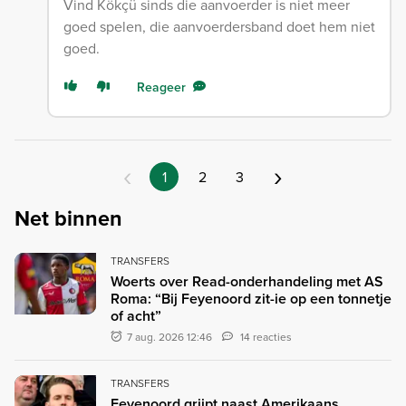
Vind Kökçü sinds die aanvoerder is niet meer
goed spelen, die aanvoerdersband doet hem niet
goed.
Reageer
‹
›
1
2
3
Net binnen
TRANSFERS
Woerts over Read-onderhandeling met AS
Roma: “Bij Feyenoord zit-ie op een tonnetje
of acht”
7 aug. 2026 12:46
14 reacties
TRANSFERS
Feyenoord grijpt naast Amerikaans