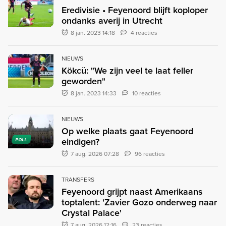
Eredivisie • Feyenoord blijft koploper
ondanks averij in Utrecht
8 jan. 2023 14:18
4 reacties
NIEUWS
Kökcü: "We zijn veel te laat feller
geworden"
8 jan. 2023 14:33
10 reacties
NIEUWS
Op welke plaats gaat Feyenoord
eindigen?
POLL
7 aug. 2026 07:28
96 reacties
TRANSFERS
Feyenoord grijpt naast Amerikaans
toptalent: 'Zavier Gozo onderweg naar
Crystal Palace'
7 aug. 2026 12:16
23 reacties