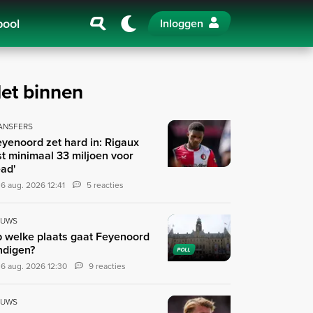
pool
Inloggen
et binnen
ANSFERS
eyenoord zet hard in: Rigaux
st minimaal 33 miljoen voor
ad'
6 aug. 2026 12:41
5 reacties
EUWS
 welke plaats gaat Feyenoord
ndigen?
POLL
6 aug. 2026 12:30
9 reacties
EUWS