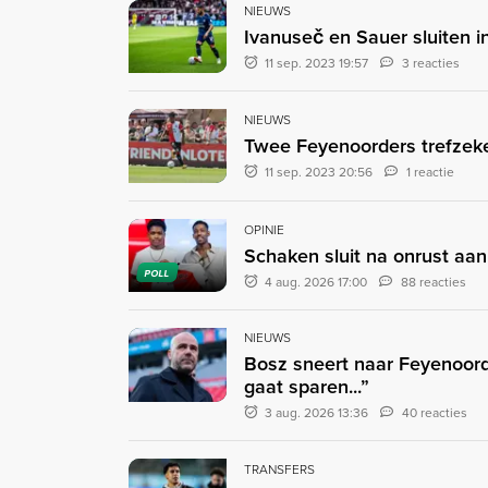
NIEUWS
Ivanuseč en Sauer sluiten i
11 sep. 2023 19:57
3 reacties
NIEUWS
Twee Feyenoorders trefzeke
11 sep. 2023 20:56
1 reactie
OPINIE
Schaken sluit na onrust aan
POLL
4 aug. 2026 17:00
88 reacties
NIEUWS
Bosz sneert naar Feyenoord:
gaat sparen...”
3 aug. 2026 13:36
40 reacties
TRANSFERS