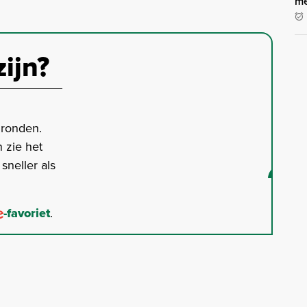
me
zijn?
gronden.
 zie het
neller als
-favoriet
.