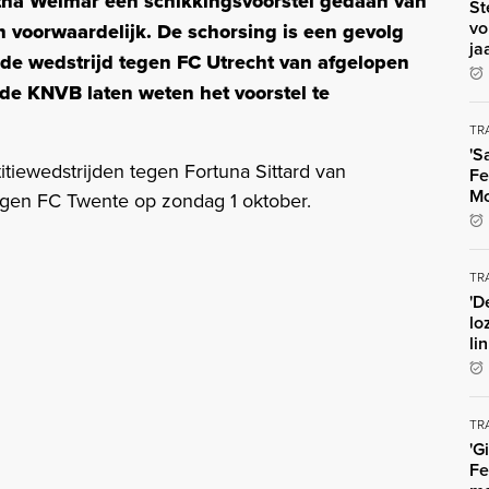
tha Weimar een schikkingsvoorstel gedaan van
St
vo
 voorwaardelijk. De schorsing is een gevolg
ja
 de wedstrijd tegen FC Utrecht van afgelopen
e KNVB laten weten het voorstel te
TR
'S
tiewedstrijden tegen Fortuna Sittard van
Fe
Mo
gen FC Twente op zondag 1 oktober.
TR
'D
lo
li
TR
'G
Fe