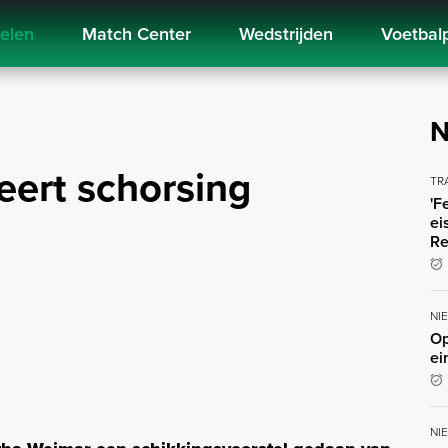
kelen
Match Center
Wedstrijden
Voetbal
N
ert schorsing
TR
'F
ei
Re
NI
Op
ei
NI