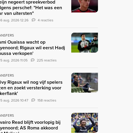
eijn negeert spreekverbod
lgens perschef: "Het was een
ar van uitersten"
6 aug. 2026 12:26
4 reacties
ANSFERS
ami Ouaissa wacht op
yenoord; Rigaux wil eerst Hadj
ussa verkopen'
5 aug. 2026 11:05
225 reacties
ANSFERS
évy Rigaux wil nog vijf spelers
zen en zoekt versterking voor
nkerflank'
5 aug. 2026 10:47
158 reacties
ANSFERS
ivairo Read blijft voorlopig bij
yenoord; AS Roma akkoord