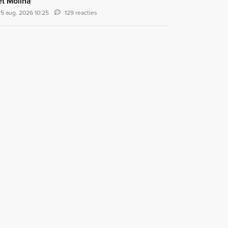
t Molina'
5 aug. 2026 10:25
129 reacties