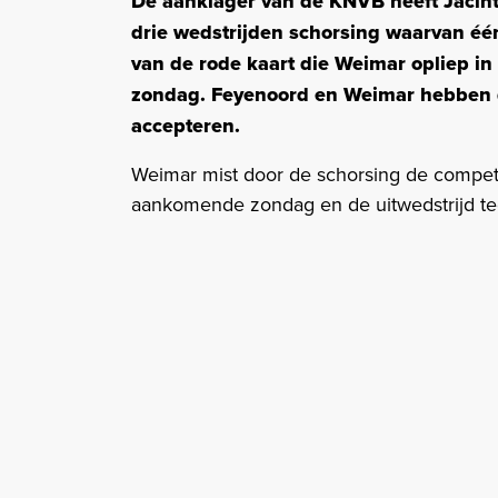
De aanklager van de KNVB heeft Jacin
drie wedstrijden schorsing waarvan één
van de rode kaart die Weimar opliep in
zondag. Feyenoord en Weimar hebben d
accepteren.
Weimar mist door de schorsing de competi
aankomende zondag en de uitwedstrijd te