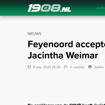
Arti
Navigation
NIEUWS
Feyenoord accepte
Jacintha Weimar
11 sep. 2023 20:26
0 reacties
Saskia