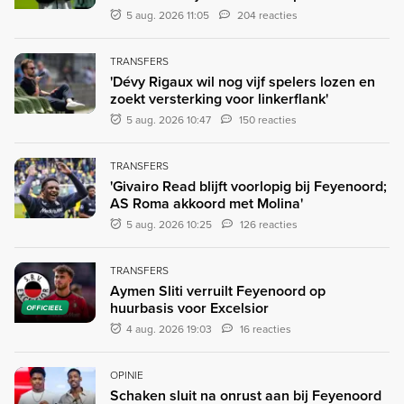
5 aug. 2026 11:05
204 reacties
TRANSFERS
'Dévy Rigaux wil nog vijf spelers lozen en
zoekt versterking voor linkerflank'
5 aug. 2026 10:47
150 reacties
TRANSFERS
'Givairo Read blijft voorlopig bij Feyenoord;
AS Roma akkoord met Molina'
5 aug. 2026 10:25
126 reacties
TRANSFERS
Aymen Sliti verruilt Feyenoord op
huurbasis voor Excelsior
OFFICIEEL
4 aug. 2026 19:03
16 reacties
OPINIE
Schaken sluit na onrust aan bij Feyenoord