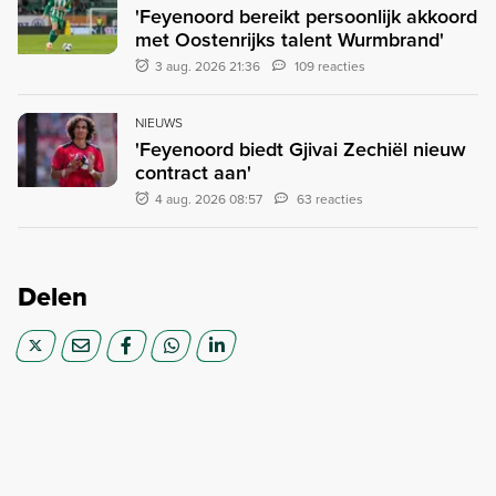
'Feyenoord bereikt persoonlijk akkoord
met Oostenrijks talent Wurmbrand'
3 aug. 2026 21:36
109 reacties
NIEUWS
'Feyenoord biedt Gjivai Zechiël nieuw
contract aan'
4 aug. 2026 08:57
63 reacties
Delen