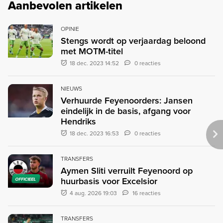
Aanbevolen artikelen
OPINIE
Stengs wordt op verjaardag beloond
met MOTM-titel
18 dec. 2023 14:52
0 reacties
NIEUWS
Verhuurde Feyenoorders: Jansen
eindelijk in de basis, afgang voor
Hendriks
18 dec. 2023 16:53
0 reacties
TRANSFERS
Aymen Sliti verruilt Feyenoord op
huurbasis voor Excelsior
OFFICIEEL
4 aug. 2026 19:03
16 reacties
TRANSFERS