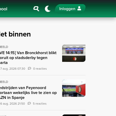
pool
Inloggen
et binnen
 BEELD
IVE 14:15] Van Bronckhorst blikt
oruit op stadsderby tegen
arta
7 aug. 2026 07:30
0 reacties
 BEELD
dstrijden van Feyenoord
ortaan wekelijks live te zien op
ZN in Spanje
6 aug. 2026 21:50
5 reacties