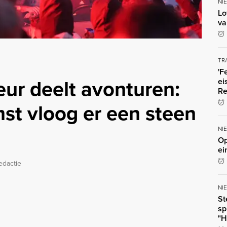
NI
Lo
va
TR
'F
ur deelt avonturen:
ei
Re
st vloog er een steen
NI
Op
ei
edactie
NI
St
sp
"H