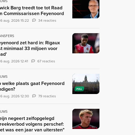
EUWS
wick Barg treedt toe tot Raad
n Commissarissen Feyenoord
6 aug. 2026 15:22
34 reacties
ANSFERS
eyenoord zet hard in: Rigaux
st minimaal 33 miljoen voor
ad'
6 aug. 2026 12:41
67 reacties
EUWS
 welke plaats gaat Feyenoord
ndigen?
POLL
6 aug. 2026 12:30
79 reacties
EUWS
eijn negeert zelfopgelegd
reekverbod volgens perschef:
et was een jaar van uitersten"