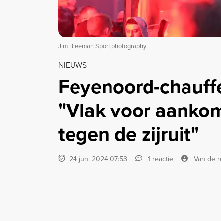
Jim Breeman Sport photography
NIEUWS
Feyenoord-chauffe
"Vlak voor aankom
tegen de zijruit"
24 jun. 2024 07:53
1 reactie
Van de r