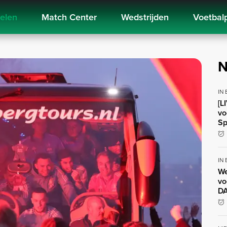
kelen
Match Center
Wedstrijden
Voetbal
N
IN
[L
vo
Sp
IN
We
vo
DA