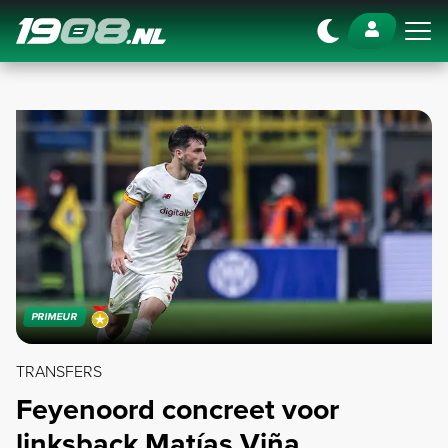
Navigation
PRIMEUR
TRANSFERS
Feyenoord concreet voor
linksback Matías Viña