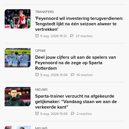
TRANSFERS
'Feyenoord wil investering terugverdienen:
Tengstedt lijkt na één seizoen alweer te
vertrekken'
9 aug. 2026 15:12
27 reacties
OPINIE
Deel jouw cijfers uit aan de spelers van
Feyenoord na de zege op Sparta
Rotterdam
9 aug. 2026 15:06
10 reacties
NIEUWS
Sparta-trainer verzucht na afgekeurde
gelijkmaker: “Vandaag staan we aan de
verkeerde kant”
9 aug. 2026 15:05
2 reacties
NIEUWS