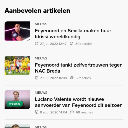
Aanbevolen artikelen
NIEUWS
Feyenoord en Sevilla maken huur
Idrissi wereldkundig
27 jul. 2022 12:47
30 reacties
NIEUWS
Feyenoord tankt zelfvertrouwen tegen
NAC Breda
27 jul. 2022 16:00
5 reacties
NIEUWS
Luciano Valente wordt nieuwe
aanvoerder van Feyenoord dit seizoen
OFFICIEEL
8 aug. 2026 14:04
68 reacties
NIEUWS