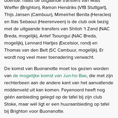
doende: naast de uitgaande transfers van Mats
Wieffer (Brighton), Ramon Hendriks (VfB Stuttgart),
Thijs Jansen (Cambuur), Mimeirhel Benita (Heracles)
en Ilias Sebaoui (Heerenveen) is de club ook bezig
met de uitgaande transfers van Shiloh 't Zand (NAC
Breda, mogelijk), Antef Tsoungui (NAC Breda,
mogelijk), Lennard Hartjes (Excelsior, rond) en
Thomas van den Belt (SC Cambuur, mogelijk). Er
wordt nog veel meer toenadering verwacht.
De komst van Buonanotte moet los gezien worden
van
de mogelijke komst van Jun-ho Bae
, die met zijn
rechterbeen aan de andere kant van het aanvallende
middenveld uit kan komen. Feyenoord heeft nog
géén aanbieding gelegd op de tafel bij zijn club
Stoke, maar wél ligt er een huuraanbieding op tafel
bij Brighton voor Buonanotte.