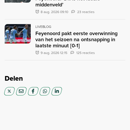
middenveld’
8 aug. 2026 09:10
23 reacties
LIVEBLOG
Feyenoord pakt eerste overwinning
van het seizoen na ontsnapping in
laatste minuut [0-1]
9 aug. 2026 12:15
125 reacties
Delen