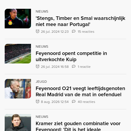
NIEUWS
'Stengs, Timber en Smal waarschijnlijk
niet mee naar Portugal'
26 jul. 2024 12:23
15 reacties
NIEUWS
Feyenoord opent competitie in
uitverkochte Kuip
26 jul. 2024 16:58
1 reactie
JEUGD
Feyenoord O21 veegt leeftijdsgenoten
Real Madrid van de mat in oefenduel
8 aug. 2026 12:54
40 reacties
NIEUWS
Kramer ziet gouden combinatie voor
Feyenoord: ‘Dit is het ideale