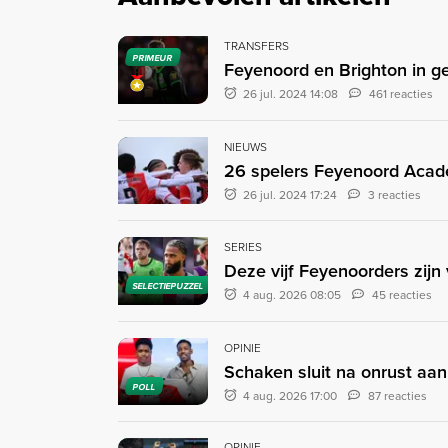
TRANSFERS
PRIMEUR
Feyenoord en Brighton in g
26 jul. 2024 14:08
461 reacties
NIEUWS
26 spelers Feyenoord Acad
26 jul. 2024 17:24
3 reacties
SERIES
Deze vijf Feyenoorders zijn v
SELECTIEPUZZEL
4 aug. 2026 08:05
45 reacties
OPINIE
Schaken sluit na onrust aan
POLL
4 aug. 2026 17:00
87 reacties
OPINIE