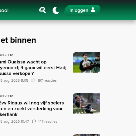
pool
Inloggen
et binnen
ANSFERS
ami Ouaissa wacht op
yenoord; Rigaux wil eerst Hadj
ussa verkopen'
5 aug. 2026 11:05
197 reacties
ANSFERS
évy Rigaux wil nog vijf spelers
zen en zoekt versterking voor
nkerflank'
5 aug. 2026 10:47
147 reacties