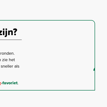
zijn?
gronden.
 zie het
neller als
-favoriet
.