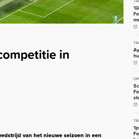
TR
'G
Fe
me
TR
ompetitie in
Ay
hu
OP
Sc
Fe
sl
TR
'I
Fe
edstrijd van het nieuwe seizoen in een