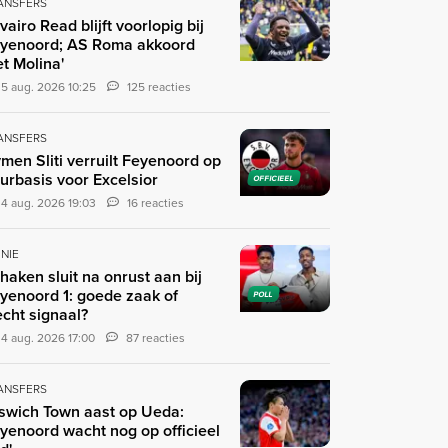
ANSFERS
ivairo Read blijft voorlopig bij
yenoord; AS Roma akkoord
t Molina'
5 aug. 2026 10:25
125 reacties
ANSFERS
men Sliti verruilt Feyenoord op
urbasis voor Excelsior
OFFICIEEL
4 aug. 2026 19:03
16 reacties
INIE
haken sluit na onrust aan bij
yenoord 1: goede zaak of
POLL
echt signaal?
4 aug. 2026 17:00
87 reacties
ANSFERS
pswich Town aast op Ueda:
yenoord wacht nog op officieel