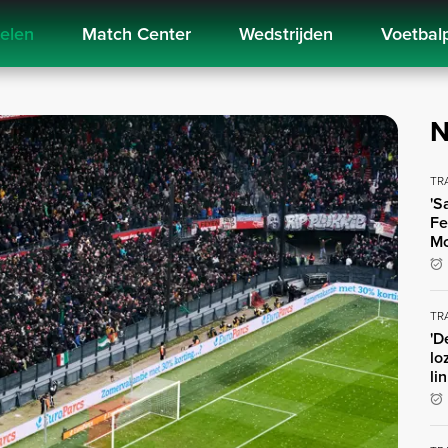
kelen
Match Center
Wedstrijden
Voetbal
N
TR
'S
Fe
Mo
TR
'D
lo
li