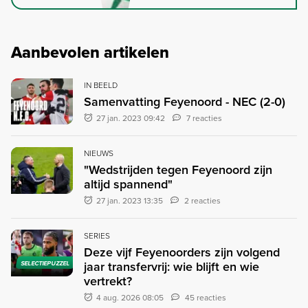
Aanbevolen artikelen
IN BEELD
Samenvatting Feyenoord - NEC (2-0)
27 jan. 2023 09:42
7 reacties
NIEUWS
"Wedstrijden tegen Feyenoord zijn
altijd spannend"
27 jan. 2023 13:35
2 reacties
SERIES
Deze vijf Feyenoorders zijn volgend
jaar transfervrij: wie blijft en wie
SELECTIEPUZZEL
vertrekt?
4 aug. 2026 08:05
45 reacties