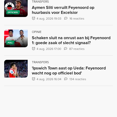
TRANSFERS
Aymen Sliti verruilt Feyenoord op
huurbasis voor Excelsior
OFFICIEEL
4 aug. 2026 19:03
16 reacties
OPINIE
Schaken sluit na onrust aan bij Feyenoord
1: goede zaak of slecht signaal?
POLL
4 aug. 2026 17:00
87 reacties
TRANSFERS
'Ipswich Town aast op Ueda: Feyenoord
wacht nog op officieel bod'
4 aug. 2026 16:04
134 reacties