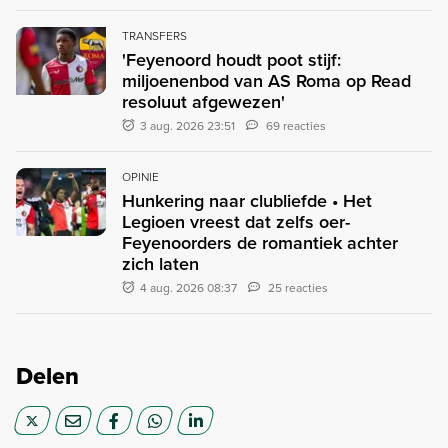
TRANSFERS
'Feyenoord houdt poot stijf:
miljoenenbod van AS Roma op Read
resoluut afgewezen'
3 aug. 2026 23:51
69 reacties
OPINIE
Hunkering naar clubliefde • Het
Legioen vreest dat zelfs oer-
Feyenoorders de romantiek achter
zich laten
4 aug. 2026 08:37
25 reacties
Delen