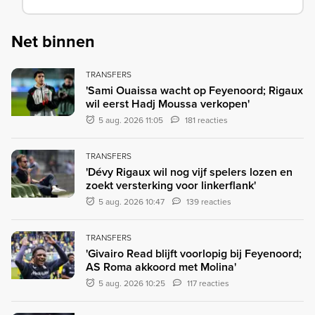
Net binnen
TRANSFERS
'Sami Ouaissa wacht op Feyenoord; Rigaux
wil eerst Hadj Moussa verkopen'
5 aug. 2026 11:05
181 reacties
TRANSFERS
'Dévy Rigaux wil nog vijf spelers lozen en
zoekt versterking voor linkerflank'
5 aug. 2026 10:47
139 reacties
TRANSFERS
'Givairo Read blijft voorlopig bij Feyenoord;
AS Roma akkoord met Molina'
5 aug. 2026 10:25
117 reacties