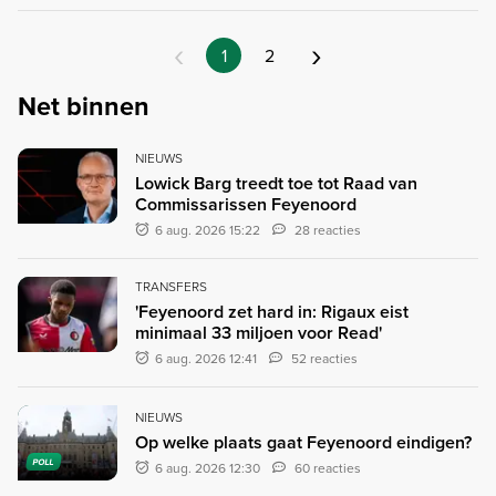
‹
›
1
2
Net binnen
NIEUWS
Lowick Barg treedt toe tot Raad van
Commissarissen Feyenoord
6 aug. 2026 15:22
28 reacties
TRANSFERS
'Feyenoord zet hard in: Rigaux eist
minimaal 33 miljoen voor Read'
6 aug. 2026 12:41
52 reacties
NIEUWS
Op welke plaats gaat Feyenoord eindigen?
POLL
6 aug. 2026 12:30
60 reacties