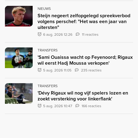
NIEUWS
Steijn negeert zelfopgelegd spreekverbod
volgens perschef: "Het was een jaar van
uitersten"
6 aug. 2026 12:26
11 reacties
TRANSFERS
'Sami Ouaissa wacht op Feyenoord; Rigaux
wil eerst Hadj Moussa verkopen'
5 aug. 2026 11:05
235 reacties
TRANSFERS
'Dévy Rigaux wil nog vijf spelers lozen en
zoekt versterking voor linkerflank'
5 aug. 2026 10:47
166 reacties