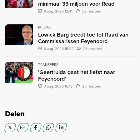
minimaal 33 miljoen voor Read'
6 aug. 2026 12:41
52 reacties
NIEUWS
Lowick Barg treedt toe tot Raad van
Commissarissen Feyenoord
6 aug. 2026 15:22
28 reacties
TRANSFERS
'Geertruida gaat het liefst naar
Feyenoord'
3 aug. 2026 15:12
25 reacties
Delen