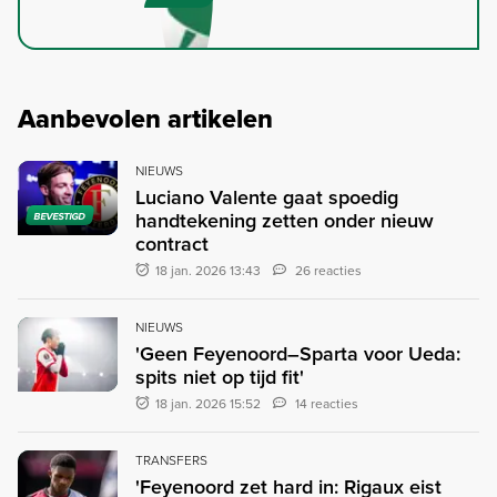
Aanbevolen artikelen
NIEUWS
Luciano Valente gaat spoedig
handtekening zetten onder nieuw
BEVESTIGD
contract
18 jan. 2026 13:43
26 reacties
NIEUWS
'Geen Feyenoord–Sparta voor Ueda:
spits niet op tijd fit'
18 jan. 2026 15:52
14 reacties
TRANSFERS
'Feyenoord zet hard in: Rigaux eist