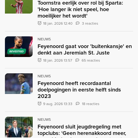
Toornstra eerlijk over rol bij Sparta:
'Hoe langer ik niet speel, hoe
moeilijker het wordt'
18 jan. 2026 12:40
3 reacties
NIEUWS
Feyenoord gaat voor 'buitenkansje' en
denkt aan Jeremiah St. Juste
BEVESTIGD
18 jan. 2026 13:57
65 reacties
NIEUWS
Feyenoord heeft recordaantal
doelpogingen in eerste helft sinds
2023
9 aug. 2026 13:33
18 reacties
NIEUWS
Feyenoord sluit jeugdregeling met
topclubs: ‘Geen herenakkoord meer,