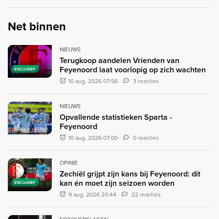
Net binnen
NIEUWS
Terugkoop aandelen Vrienden van
Feyenoord laat voorlopig op zich wachten
EXCLUSIEF
10 aug. 2026 07:56
3 reacties
NIEUWS
Opvallende statistieken Sparta -
Feyenoord
10 aug. 2026 07:00
0 reacties
OPINIE
Zechiël grijpt zijn kans bij Feyenoord: dit
kan én moet zijn seizoen worden
EXCLUSIEF
9 aug. 2026 20:44
22 reacties