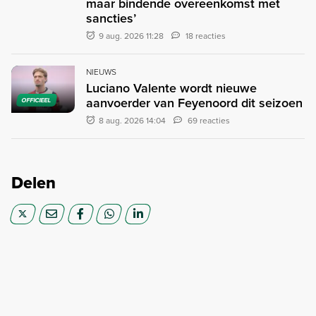
maar bindende overeenkomst met
sancties’
9 aug. 2026 11:28
18 reacties
NIEUWS
Luciano Valente wordt nieuwe
aanvoerder van Feyenoord dit seizoen
OFFICIEEL
8 aug. 2026 14:04
69 reacties
Delen