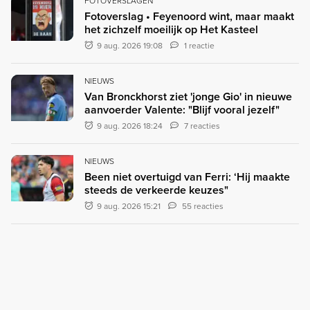
FOTOVERSLAGEN
Fotoverslag • Feyenoord wint, maar maakt
het zichzelf moeilijk op Het Kasteel
9 aug. 2026 19:08
1 reactie
NIEUWS
Van Bronckhorst ziet 'jonge Gio' in nieuwe
aanvoerder Valente: "Blijf vooral jezelf"
9 aug. 2026 18:24
7 reacties
NIEUWS
Been niet overtuigd van Ferri: ‘Hij maakte
steeds de verkeerde keuzes"
9 aug. 2026 15:21
55 reacties