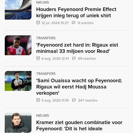
NIEUWS
Houders Feyenoord Premie Effect
krijgen inleg terug of uniek shirt
12 jul. 2024 15:27
9 reacties
TRANSFERS
'Feyenoord zet hard in: Rigaux eist
minimaal 33 miljoen voor Read'
6 aug. 2026 12:41
69 reacties
TRANSFERS
'Sami Ouaissa wacht op Feyenoord;
Rigaux wil eerst Hadj Moussa
verkopen'
5 aug. 2026 11:05
247 reacties
NIEUWS
Kramer ziet gouden combinatie voor
Feyenoord: ‘Dit is het ideale