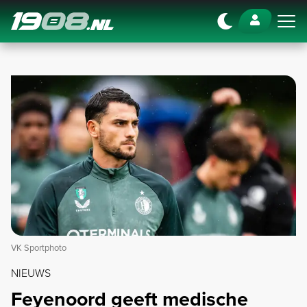
Navigation
VK Sportphoto
NIEUWS
Feyenoord geeft medische