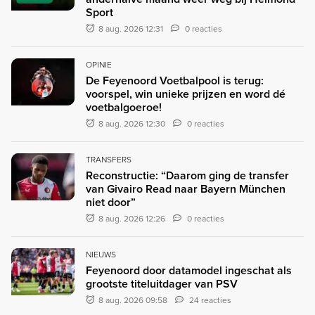
Sport
8 aug. 2026 12:31
0 reacties
OPINIE
De Feyenoord Voetbalpool is terug:
voorspel, win unieke prijzen en word dé
voetbalgoeroe!
8 aug. 2026 12:30
0 reacties
TRANSFERS
Reconstructie: “Daarom ging de transfer
van Givairo Read naar Bayern München
niet door”
8 aug. 2026 12:26
0 reacties
NIEUWS
Feyenoord door datamodel ingeschat als
grootste titeluitdager van PSV
8 aug. 2026 09:58
24 reacties