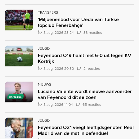
TRANSFERS
'Miljoenenbod voor Ueda van Turkse
topclub Fenerbahçe'
8 aug. 2026 23:24
33 reacties
JEUGD
Feyenoord O19 haalt met 6-0 uit tegen KV
Kortrijk
8 aug. 2026 20:30
2 reacties
NIEUWS
Luciano Valente wordt nieuwe aanvoerder
van Feyenoord dit seizoen
OFFICIEEL
8 aug. 2026 14:04
65 reacties
JEUGD
Feyenoord O21 veegt leeftijdsgenoten Real
Madrid van de mat in oefenduel