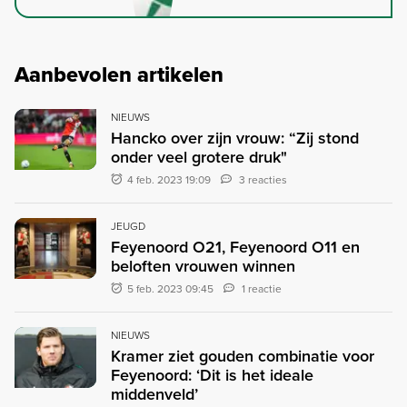
Aanbevolen artikelen
NIEUWS
Hancko over zijn vrouw: “Zij stond
onder veel grotere druk"
4 feb. 2023 19:09
3 reacties
JEUGD
Feyenoord O21, Feyenoord O11 en
beloften vrouwen winnen
5 feb. 2023 09:45
1 reactie
NIEUWS
Kramer ziet gouden combinatie voor
Feyenoord: ‘Dit is het ideale
middenveld’