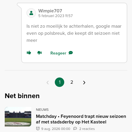
Wimpie707
5 februari 2023 11:57
Is niet zo moeilijk te achterhalen, google maar
even op polsbreuk, die keept dit seizoen niet
meer
Reageer
‹
›
1
2
Net binnen
NIEUWS
Matchday • Feyenoord trapt nieuw seizoen
af met stadsderby op Het Kasteel
9 aug. 2026 00:00
2 reacties