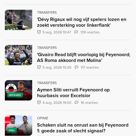
TRANSFERS
'Dévy Rigaux wil nog vijf spelers lozen en
zoekt versterking voor linkerflank'
5 aug. 2026 10:47
139 reacties
TRANSFERS
'Givairo Read blijft voorlopig bij Feyenoord;
AS Roma akkoord met Molina'
5 aug. 2026 10:25
117 reacties
TRANSFERS
Aymen Sliti verruilt Feyenoord op
huurbasis voor Excelsior
OFFICIEEL
4 aug. 2026 19:03
16 reacties
OPINIE
Schaken sluit na onrust aan bij Feyenoord
1: goede zaak of slecht signaal?
POLL