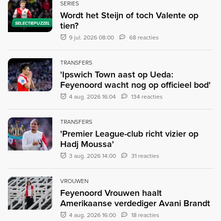
SERIES
Wordt het Steijn of toch Valente op
tien?
SELECTIEPUZZEL
9 jul. 2026 08:00
68 reacties
TRANSFERS
'Ipswich Town aast op Ueda:
Feyenoord wacht nog op officieel bod'
4 aug. 2026 16:04
134 reacties
TRANSFERS
'Premier League-club richt vizier op
Hadj Moussa'
3 aug. 2026 14:00
31 reacties
VROUWEN
Feyenoord Vrouwen haalt
Amerikaanse verdediger Avani Brandt
4 aug. 2026 16:00
18 reacties