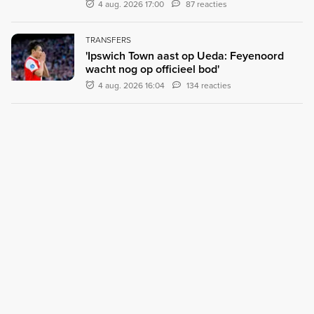
4 aug. 2026 17:00
87 reacties
TRANSFERS
'Ipswich Town aast op Ueda: Feyenoord
wacht nog op officieel bod'
4 aug. 2026 16:04
134 reacties