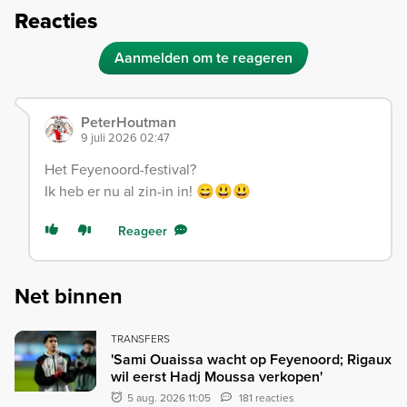
Reacties
Aanmelden om te reageren
PeterHoutman
9 juli 2026 02:47
Het Feyenoord-festival?
Ik heb er nu al zin-in in! 😄😃😃
Reageer
Net binnen
TRANSFERS
'Sami Ouaissa wacht op Feyenoord; Rigaux
wil eerst Hadj Moussa verkopen'
5 aug. 2026 11:05
181 reacties