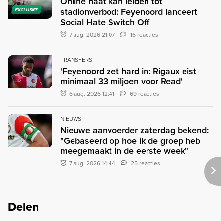
Online haat kan leiden tot
stadionverbod: Feyenoord lanceert
EXCLUSIEF
Social Hate Switch Off
7 aug. 2026 21:07
16 reacties
TRANSFERS
'Feyenoord zet hard in: Rigaux eist
minimaal 33 miljoen voor Read'
6 aug. 2026 12:41
69 reacties
NIEUWS
Nieuwe aanvoerder zaterdag bekend:
"Gebaseerd op hoe ik de groep heb
meegemaakt in de eerste week"
7 aug. 2026 14:44
25 reacties
Delen