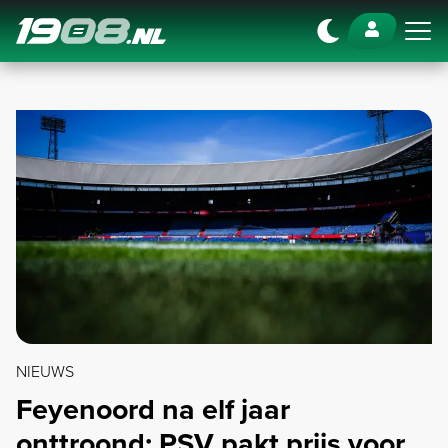
Navigation
NIEUWS
Feyenoord na elf jaar
onttroond: PSV pakt prijs voor