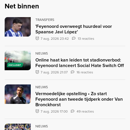
Net binnen
TRANSFERS
'Feyenoord overweegt huurdeal voor
Spaanse Javi López'
7 aug. 2026 23:42
13 reacties
NIEUWS
Online haat kan leiden tot stadionverbod:
Feyenoord lanceert Social Hate Switch Off
EXCLUSIEF
7 aug. 2026 21:07
16 reacties
NIEUWS
Vermoedelijke opstelling • Zo start
Feyenoord aan tweede tijdperk onder Van
Bronckhorst
7 aug. 2026 17:00
49 reacties
NIEUWS