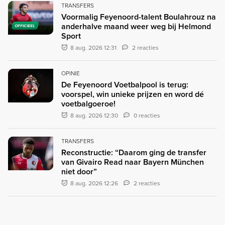
TRANSFERS
Voormalig Feyenoord-talent Boulahrouz na
anderhalve maand weer weg bij Helmond
OFFICIEEL
Sport
8 aug. 2026 12:31
2 reacties
OPINIE
De Feyenoord Voetbalpool is terug:
voorspel, win unieke prijzen en word dé
voetbalgoeroe!
8 aug. 2026 12:30
0 reacties
TRANSFERS
Reconstructie: “Daarom ging de transfer
van Givairo Read naar Bayern München
niet door”
8 aug. 2026 12:26
2 reacties