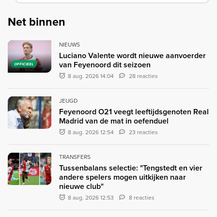
Net binnen
NIEUWS
Luciano Valente wordt nieuwe aanvoerder
van Feyenoord dit seizoen
OFFICIEEL
8 aug. 2026 14:04
28 reacties
JEUGD
Feyenoord O21 veegt leeftijdsgenoten Real
Madrid van de mat in oefenduel
8 aug. 2026 12:54
23 reacties
TRANSFERS
Tussenbalans selectie: "Tengstedt en vier
andere spelers mogen uitkijken naar
nieuwe club"
8 aug. 2026 12:53
8 reacties