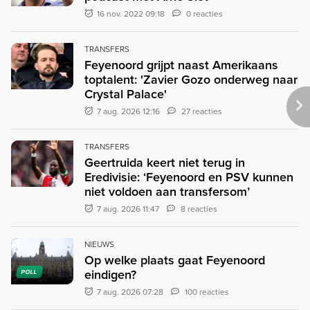
16 nov. 2022 09:18
0 reacties
TRANSFERS
Feyenoord grijpt naast Amerikaans
toptalent: 'Zavier Gozo onderweg naar
Crystal Palace'
7 aug. 2026 12:16
27 reacties
TRANSFERS
Geertruida keert niet terug in
Eredivisie: ‘Feyenoord en PSV kunnen
niet voldoen aan transfersom’
7 aug. 2026 11:47
8 reacties
NIEUWS
Op welke plaats gaat Feyenoord
eindigen?
POLL
7 aug. 2026 07:28
100 reacties