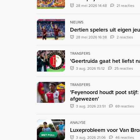
28 mei 2026 14:48
21 reacties
NIEUWS
Dertien spelers uit eigen je
28 mei 2026 16:38
2 reacties
TRANSFERS
'Geertruida gaat het liefst 
3 aug. 2026 15:12
25 reacties
TRANSFERS
'Feyenoord houdt poot stij
afgewezen'
3 aug. 2026 23:51
69 reacties
ANALYSE
Luxeprobleem voor Van Bron
MET POLL
3 aug. 2026 21:06
46 reacties