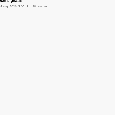
echt signaal?
4 aug. 2026 17:00
88 reacties