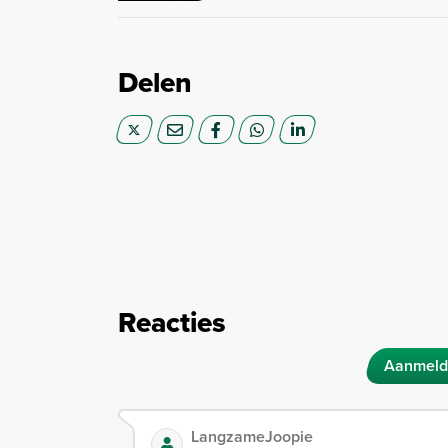
Delen
Reacties
Aanmeld
LangzameJoopie