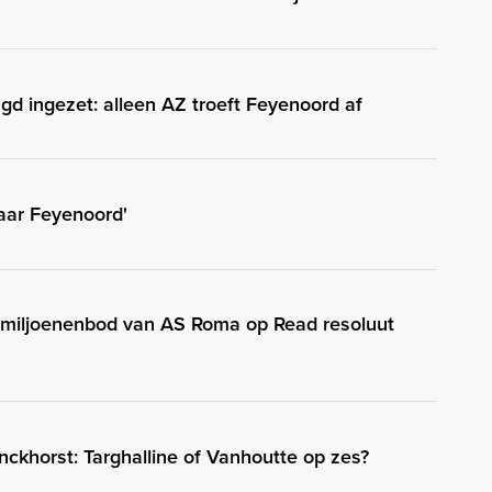
ugd ingezet: alleen AZ troeft Feyenoord af
naar Feyenoord'
f: miljoenenbod van AS Roma op Read resoluut
ckhorst: Targhalline of Vanhoutte op zes?