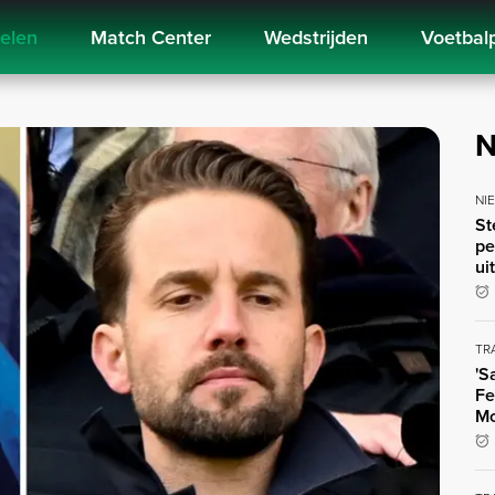
kelen
Match Center
Wedstrijden
Voetbal
N
NI
St
pe
ui
TR
'S
Fe
Mo