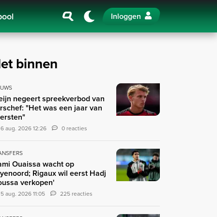
pool
Inloggen
et binnen
EUWS
eijn negeert spreekverbod van
rschef: "Het was een jaar van
tersten"
6 aug. 2026 12:26
0 reacties
ANSFERS
ami Ouaissa wacht op
yenoord; Rigaux wil eerst Hadj
ussa verkopen'
5 aug. 2026 11:05
225 reacties