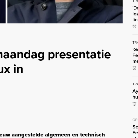
TR
'D
lo
li
TR
maandag presentatie
'G
Fe
me
x in
TR
Ay
hu
OP
Sc
Fe
ieuw aangestelde algemeen en technisch