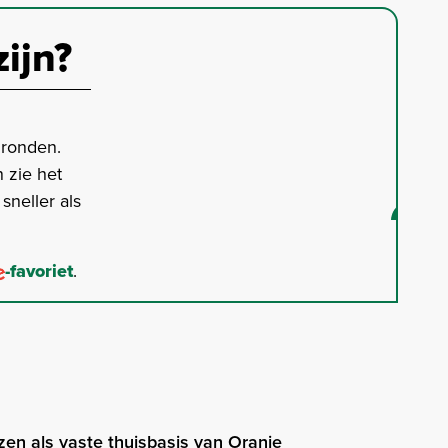
zijn?
gronden.
 zie het
neller als
-favoriet
.
iezen als vaste thuisbasis van Oranje