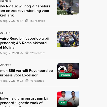
ANSFERS
évy Rigaux wil nog vijf spelers
zen en zoekt versterking voor
nkerflank'
5 aug. 2026 10:47
157 reacties
ANSFERS
ivairo Read blijft voorlopig bij
yenoord; AS Roma akkoord
t Molina'
5 aug. 2026 10:25
129 reacties
ANSFERS
men Sliti verruilt Feyenoord op
urbasis voor Excelsior
OFFICIEEL
4 aug. 2026 19:03
16 reacties
INIE
haken sluit na onrust aan bij
yenoord 1: goede zaak of
POLL