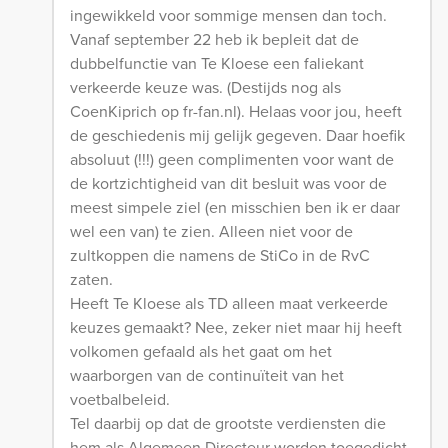
ingewikkeld voor sommige mensen dan toch.
Vanaf september 22 heb ik bepleit dat de
dubbelfunctie van Te Kloese een faliekant
verkeerde keuze was. (Destijds nog als
CoenKiprich op fr-fan.nl). Helaas voor jou, heeft
de geschiedenis mij gelijk gegeven. Daar hoefik
absoluut (!!!) geen complimenten voor want de
de kortzichtigheid van dit besluit was voor de
meest simpele ziel (en misschien ben ik er daar
wel een van) te zien. Alleen niet voor de
zultkoppen die namens de StiCo in de RvC
zaten.
Heeft Te Kloese als TD alleen maat verkeerde
keuzes gemaakt? Nee, zeker niet maar hij heeft
volkomen gefaald als het gaat om het
waarborgen van de continuïteit van het
voetbalbeleid.
Tel daarbij op dat de grootste verdiensten die
hem als Algemeen Directeur worden toegedicht