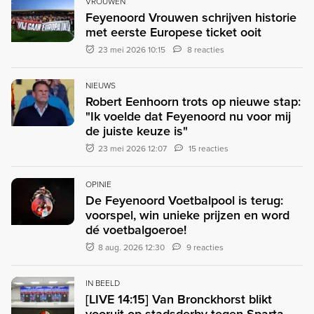
VROUWEN
Feyenoord Vrouwen schrijven historie
met eerste Europese ticket ooit
23 mei 2026 10:15
8 reacties
NIEUWS
Robert Eenhoorn trots op nieuwe stap:
"Ik voelde dat Feyenoord nu voor mij
de juiste keuze is"
23 mei 2026 12:07
15 reacties
OPINIE
De Feyenoord Voetbalpool is terug:
voorspel, win unieke prijzen en word
dé voetbalgoeroe!
8 aug. 2026 12:30
9 reacties
IN BEELD
[LIVE 14:15] Van Bronckhorst blikt
vooruit op stadsderby tegen Sparta