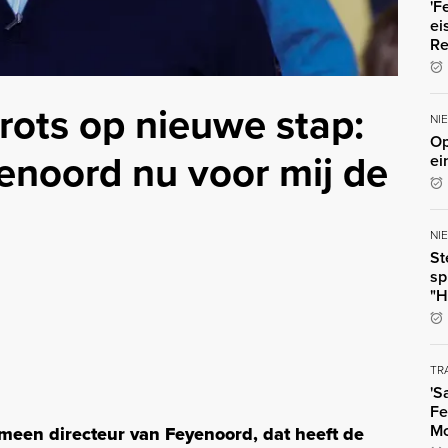
'F
ei
Re
rots op nieuwe stap:
NI
Op
yenoord nu voor mij de
ei
NI
St
sp
"H
TR
'S
Fe
Mo
een directeur van Feyenoord, dat heeft de