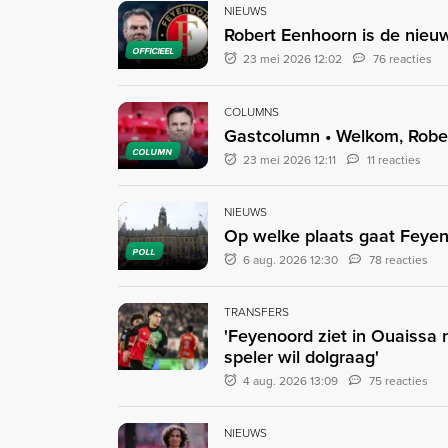
NIEUWS
Robert Eenhoorn is de nieu
OFFICIEEL
23 mei 2026 12:02
76 reacties
COLUMNS
Gastcolumn • Welkom, Robe
COLUMN
23 mei 2026 12:11
11 reacties
NIEUWS
Op welke plaats gaat Feyen
POLL
6 aug. 2026 12:30
78 reacties
TRANSFERS
'Feyenoord ziet in Ouaissa
speler wil dolgraag'
4 aug. 2026 13:09
75 reacties
NIEUWS