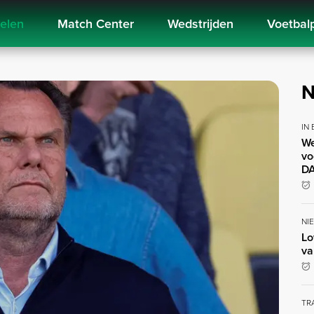
kelen
Match Center
Wedstrijden
Voetbal
N
IN
We
vo
DA
NI
Lo
va
TR