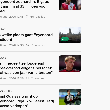
eyenoord zet hard in: Rigaux
st minimaal 33 miljoen voor
ad'
6 aug. 2026 12:41
66 reacties
EUWS
 welke plaats gaat Feyenoord
ndigen?
POLL
6 aug. 2026 12:30
79 reacties
EUWS
eijn negeert zelfopgelegd
reekverbod volgens perschef:
et was een jaar van uitersten"
6 aug. 2026 12:26
11 reacties
ANSFERS
ami Ouaissa wacht op
yenoord; Rigaux wil eerst Hadj
ussa verkopen'