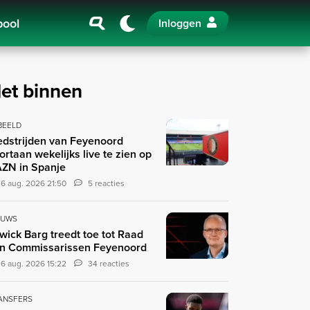
pool
Inloggen
et binnen
 BEELD
dstrijden van Feyenoord
ortaan wekelijks live te zien op
ZN in Spanje
6 aug. 2026 21:50
5 reacties
EUWS
wick Barg treedt toe tot Raad
n Commissarissen Feyenoord
6 aug. 2026 15:22
34 reacties
ANSFERS