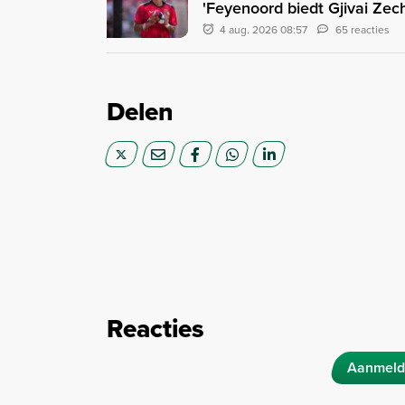
'Feyenoord biedt Gjivai Zec
4 aug. 2026 08:57
65 reacties
Delen
Reacties
Aanmeld